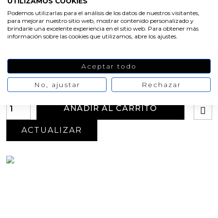
UTILIZAMOS COOKIES
molde también te permite trabajar con
otros materiales
como escayola, cemento, resina al agua, jabón base de
Podemos utilizarlas para el análisis de los datos de nuestros visitantes,
glicerina...
para mejorar nuestro sitio web, mostrar contenido personalizado y
brindarle una excelente experiencia en el sitio web. Para obtener más
información sobre las cookies que utilizamos, abre los ajustes.
Medidas: 7 x 5 x 9 cm
Peso: 170 gr. de parafina por vela
Aceptar todo
Oferta
-20%
Ver la opinión
22,04 €
27,55 €
Valoración media:
10
/10
No, ajustar
Rechazar
Nº valoraciones:
1
AÑADIR AL CARRITO