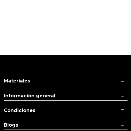
Pulse aquí para dejar su opinión
30/08/2018
Cliente verificado
Bom..
Materiales
Información general
Condiciones
Blogs