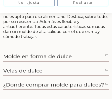
Emulsionantes Cosméticos
Cortador de jabon artesanal
No, ajustar
Rechazar
o para dar como detalle de boda.
Arcillas sales y exfoliantes
Este molde para dulces está fabricado con silicona y
Moldes para hacer velas originales
Recipientes para velas
Aceite de Coco
no es apto para uso alimentario. Destaca, sobre todo,
Productos quimicos grado cosmético
por su resistencia. Además es flexible y
Moldes velas despedida de soltera
Leches, aguas e hidrolatos
antiadherente. Todas estas características sumadas
dan un molde de alta calidad con el que es muy
Granulos exfoliantes para cremas
cómodo trabajar.
Moldes velas para rituales
Recambio ambientador
Pegatinas para cremas
Moldes para pantallas de parafina
Productos personalizados
Molde en forma de dulce
Espátulas para Crema
Purpurinas, micas y nacarantes
Velas de dulce
Etiquetas para regalos
¿Donde comprar molde para dulces?
Conservantes, Fijadores y reguladores de PH
Arcillas