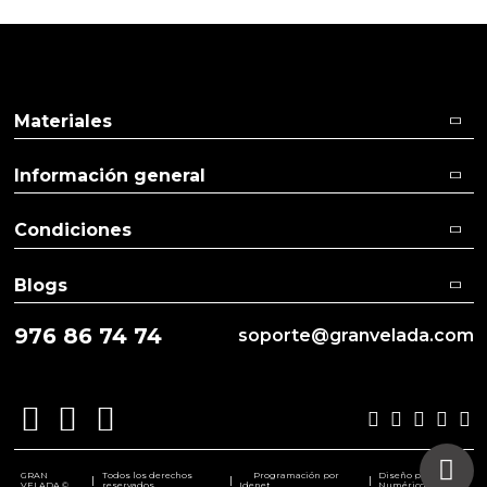
Materiales
Información general
Condiciones
Blogs
976 86 74 74
soporte@granvelada.com
GRAN
Todos los derechos
Programación por
Diseño por
|
|
|
VELADA ©
reservados
Idenet
Numéricco