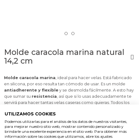
Molde caracola marina natural
14,2 cm
Molde caracola marina
, ideal para hacer velas. Está fabricado
en silicona, por eso resulta tan cómodo de usar. Es un molde
antiadherente y flexible
y se desmolda fácilmente. A esto hay
que sumar su
resistencia
, así que si lo usas adecuadamente te
servirá para hacer tantas velas caseras como quieras. Todos los
materiales que necesitas para fabricarlas en casa los encontrarás
UTILIZAMOS COOKIES
aquí. Además encontrarás otros muchos moldes para dar forma a
tus creaciones. Sigue leyendo y descubrirás paso a paso
cómo
Podemos utilizarlas para el análisis de los datos de nuestros visitantes,
para mejorar nuestro sitio web, mostrar contenido personalizado y
hacer velas
con este molde de Gran Velada.
brindarle una excelente experiencia en el sitio web. Para obtener más
información sobre las cookies que utilizamos, abre los ajustes.
Medidas:
14,2 x 10,3 x 5 cm