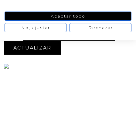
Oferta
-20%
27,71 €
34,64 €
Aceptar todo
No hay
opiniones de momento
No, ajustar
Rechazar
AÑADIR AL CARRITO