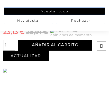
cemento, resina al agua...
Aceptar todo
Medidas aprox: 9 x 9 cm
Peso: 310 gr.
No, ajustar
Rechazar
Oferta
-20%
23,13 €
28,91 €
No hay
opiniones de momento
AÑADIR AL CARRITO