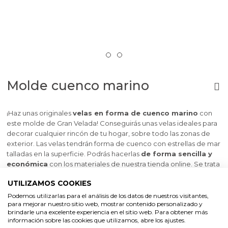
Molde cuenco marino
¡Haz unas originales
velas en forma de cuenco marino
con
este molde de Gran Velada! Conseguirás unas velas ideales para
decorar cualquier rincón de tu hogar, sobre todo las zonas de
exterior. Las velas tendrán forma de cuenco con estrellas de mar
talladas en la superficie. Podrás hacerlas
de forma sencilla y
económica
con los materiales de nuestra tienda online. Se trata
de un molde de silicona, antiadherente, resistente y flexible, muy
UTILIZAMOS COOKIES
fácil de usar. Solo tienes que fundir la cera, añadirle esencia
aromática y colorante al gusto y rellenar el molde. Esperas a que
Podemos utilizarlas para el análisis de los datos de nuestros visitantes,
para mejorar nuestro sitio web, mostrar contenido personalizado y
solidifique, desmoldas y colocas la mecha con la ayuda de una
brindarle una excelente experiencia en el sitio web. Para obtener más
varilla guía. ¡Tus velas quedarán estupendas! Este molde también
información sobre las cookies que utilizamos, abre los ajustes.
te permite
trabajar con otros materiales
como escayola,