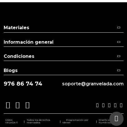
Materiales
Información general
Condiciones
Blogs
976 86 74 74
soporte@granvelada.com
GRAN
Todos los derechos
Programación por
Diseño por
|
|
|
VELADA ©
reservados
Idenet
Numéricco