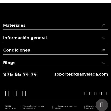
Arenas de colores
Aceites y Mantecas
Materiales
Información general
Condiciones
Blogs
976 86 74 74
soporte@granvelada.com
GRAN
Todos los derechos
Programación por
Diseño por
|
|
|
VELADA ©
reservados
Idenet
Numéricco