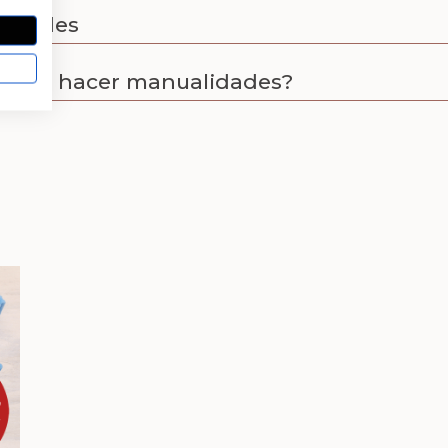
lidades
para hacer manualidades?