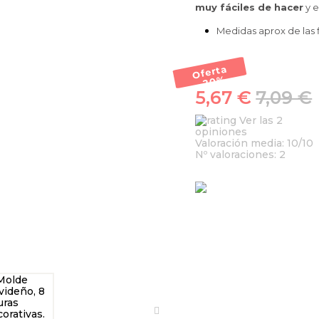
muy fáciles de hacer
y e
Medidas aprox de las 
Oferta
-20
%
5,67 €
7,09 €
Ver las 2
opiniones
Valoración media:
10
/10
Nº valoraciones:
2