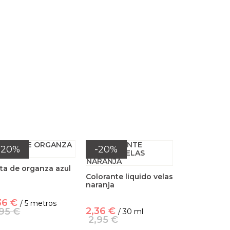
-20%
-20%
ta de organza azul
Colorante liquido velas
naranja
36 €
/ 5 metros
2,36 €
,95 €
/ 30 ml
2,95 €