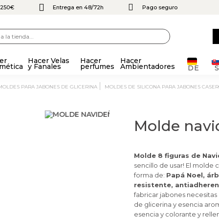
e 250€
Entrega en 48/72h
Pago seguro
er
Hacer Velas
Hacer
Hacer
mética
y Fanales
perfumes
Ambientadores
DE
MOLDES PARA JABONES DE GLICERINA
MOLDES DE SILICONA PARA JABONES CASE
Molde navi
Molde 8 figuras de Nav
sencillo de usar! El molde
forma de:
Papá Noel, árb
resistente, antiadherent
fabricar jabones necesitas
de glicerina y esencia arom
esencia y colorante y rellen