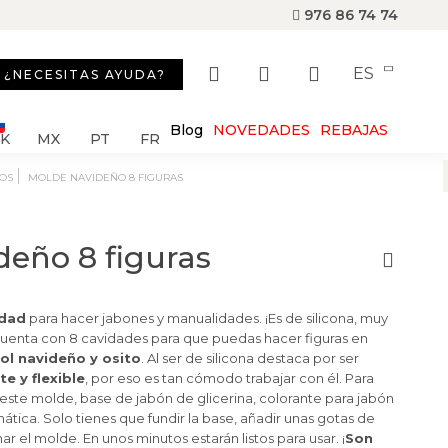
976 86 74 74
ES
¿NECESITAS AYUDA?
Blog
NOVEDADES
REBAJAS
SK
MX
PT
FR
ROS
MOLDE NAVIDEÑO 8 FIGURAS
deño 8 figuras
idad
para hacer jabones y manualidades. ¡Es de silicona, muy
 cuenta con 8 cavidades para que puedas hacer figuras en
ol navideño y osito
. Al ser de silicona destaca por ser
e y flexible
, por eso es tan cómodo trabajar con él. Para
 este molde, base de jabón de glicerina, colorante para jabón
ática. Solo tienes que fundir la base, añadir unas gotas de
ar el molde. En unos minutos estarán listos para usar. ¡
Son