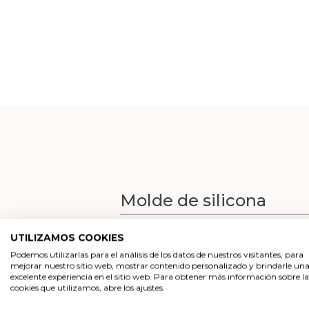
Molde de silicona
Molde de silicona
para hacer jabones y
UTILIZAMOS COOKIES
es que además de para hacer jabones, 
Podemos utilizarlas para el análisis de los datos de nuestros visitantes, para
Se caracteriza por ser
antiadherente y
mejorar nuestro sitio web, mostrar contenido personalizado y brindarle un
excelente experiencia en el sitio web. Para obtener más información sobre la
mantengan en buen estado mucho tiemp
cookies que utilizamos, abre los ajustes.
espacio sin humedad y sin luz directa.