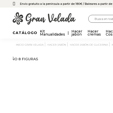
Envío gratuito a la península a partir de 180€
/ Baleares a partir d
Kit
Hacer
Hacer
Hac
CATÁLOGO
Manualidades
jabón
cremas
Cos
INICIO GRAN VELADA
HACER JABÓN
HACER JABÓN DE GLICERINA