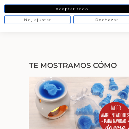
Molde para hacer manua
Aceptar todo
No, ajustar
Rechazar
¿Dónde comprar moldes 
TE MOSTRAMOS CÓMO