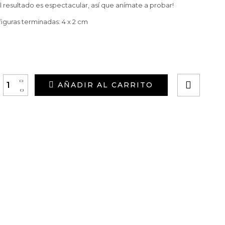
l resultado es espectacular, así que anímate a probar!
figuras terminadas:
4 x 2 cm
+
AÑADIR AL CARRITO
-