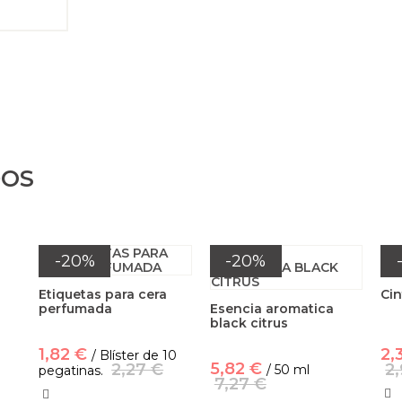
DOS
-20%
-20%
Etiquetas para cera
Cin
perfumada
Esencia aromatica
black citrus
1,82 €
2,
/ Blíster de 10
5,82 €
2,27 €
2
/ 50 ml
pegatinas.
7,27 €