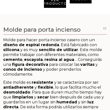
Aditivos para jabón y Cosmética
PRODUCTO
Productos químicos
Accesorios
Molde para porta incienso
Libros y revistas diy
Molde para hacer porta incienso casero con un
diseño de espiral redonda
. Está fabricado con
silicona
y es muy
sencillo de utilizar
. Este molde
Conchas, caracolas y estrellas de mar
permite trabajar con diferentes materiales, como
cemento
,
escayola
,
resina al agua
… Conseguirás
Materiales para detalles hechos a mano
una
figura decorativa
para colocar las
varitas
y
conos de incienso
y poder prenderlos
cómodamente.
Huerto ecologico
Este molde es
resistente
y se caracteriza por ser
Cosmética coreana K-Beauty
antiadherente
y
flexible
, lo que facilita mucho el
desmoldado
. Para que duren mucho tiempo hay
que
limpiarlos
y
secar
bien después de cada uso y
Arenas de colores
guardarlos en un lugar sin
humedad
y sin
luz
directa
. De esta forma podrás utilizarlos siempre