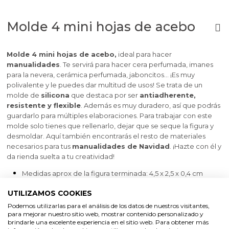
Molde 4 mini hojas de acebo
Molde 4 mini hojas de acebo,
ideal para hacer
manualidades
. Te servirá para hacer cera perfumada, imanes
para la nevera, cerámica perfumada, jaboncitos…
¡Es muy
polivalente y le puedes dar multitud de usos! Se trata de un
molde de
silicona
que destaca por ser
antiadherente,
resistente y flexible
. Además es muy duradero, así que podrás
guardarlo para múltiples elaboraciones. Para trabajar con este
molde
solo tienes que rellenarlo, dejar que se seque la figura y
desmoldar. Aquí también encontrarás el resto de materiales
necesarios para tus
manualidades de Navidad
. ¡Hazte con él y
da rienda suelta a tu creatividad!
Medidas aprox de la figura terminada: 4,5 x 2,5 x 0,4 cm
Capacidad aprox del molde: 10 cc
UTILIZAMOS COOKIES
Oferta
Podemos utilizarlas para el análisis de los datos de nuestros visitantes,
-20%
para mejorar nuestro sitio web, mostrar contenido personalizado y
4,91 €
6,14 €
No hay opiniones
brindarle una excelente experiencia en el sitio web. Para obtener más
de momento