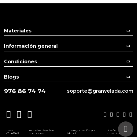
Materiales
Información general
Condiciones
Blogs
976 86 74 74
soporte@granvelada.com
GRAN
Todos los derechos
Programación por
Diseño por
|
|
|
VELADA ©
reservados
Idenet
Numéricco