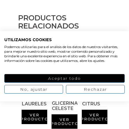
Emulsionantes Cosméticos
Cortador de jabon artesanal
Arcillas sales y exfoliantes
Moldes para hacer velas originales
Recipientes para velas
Aceite de Coco
PRODUCTOS
Productos quimicos grado cosmético
RELACIONADOS
Moldes velas despedida de soltera
Leches, aguas e hidrolatos
Granulos exfoliantes para cremas
UTILIZAMOS COOKIES
Moldes velas para rituales
Recambio ambientador
Podemos utilizarlas para el análisis de los datos de nuestros visitantes,
Pegatinas para cremas
para mejorar nuestro sitio web, mostrar contenido personalizado y
brindarle una excelente experiencia en el sitio web. Para obtener más
Moldes para pantallas de parafina
Productos personalizados
información sobre las cookies que utilizamos, abre los ajustes.
Espátulas para Crema
VER
VER
PRODUCTO
PRODUCTO
Purpurinas, micas y nacarantes
VER
Aceptar todo
PRODUCTO
Etiquetas para regalos
No, ajustar
Rechazar
Conservantes, Fijadores y reguladores de PH
VER
VER
Arcillas
PRODUCTO
PRODUCTO
VER
PRODUCTO