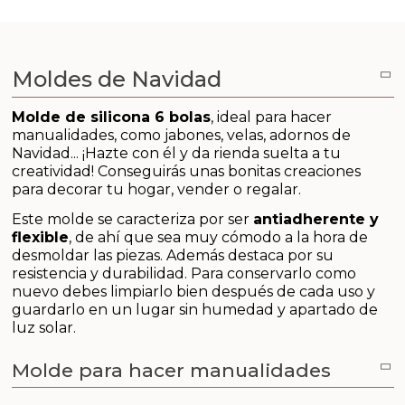
Aditivos para jabón y Cosmética
Productos químicos
Moldes de Navidad
Accesorios
Molde de silicona 6 bolas
, ideal para hacer
manualidades, como jabones, velas, adornos de
Libros y revistas diy
Navidad... ¡Hazte con él y da rienda suelta a tu
creatividad! Conseguirás unas bonitas creaciones
Conchas, caracolas y estrellas de mar
para decorar tu hogar, vender o regalar.
Este molde se caracteriza por ser
antiadherente y
Materiales para detalles hechos a mano
flexible
, de ahí que sea muy cómodo a la hora de
desmoldar las piezas. Además destaca por su
resistencia y durabilidad. Para conservarlo como
Huerto ecologico
nuevo debes limpiarlo bien después de cada uso y
guardarlo en un lugar sin humedad y apartado de
Cosmética coreana K-Beauty
luz solar.
Arenas de colores
Molde para hacer manualidades