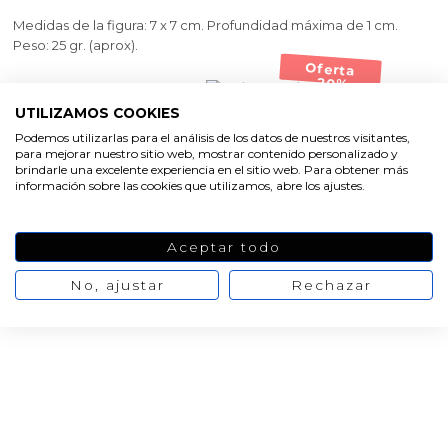
Medidas de la figura: 7 x 7 cm. Profundidad máxima de 1 cm.
Peso: 25 gr. (aprox).
Oferta
-20%
Ver la opinión
17,24 €
21,55 €
Valoración media:
10
/10
UTILIZAMOS COOKIES
Nº valoraciones:
1
Podemos utilizarlas para el análisis de los datos de nuestros visitantes,
AÑADIR AL CARRITO
para mejorar nuestro sitio web, mostrar contenido personalizado y
brindarle una excelente experiencia en el sitio web. Para obtener más
información sobre las cookies que utilizamos, abre los ajustes.
Aceptar todo
No, ajustar
Rechazar