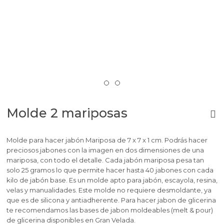
Molde 2 mariposas
Molde para hacer jabón Mariposa de 7 x 7 x 1 cm. Podrás hacer
preciosos jabones con la imagen en dos dimensiones de una
mariposa, con todo el detalle. Cada jabón mariposa pesa tan
solo 25 gramos lo que permite hacer hasta 40 jabones con cada
kilo de jabón base. Es un molde apto para jabón, escayola, resina,
velas y manualidades. Este molde no requiere desmoldante, ya
que es de silicona y antiadherente. Para hacer jabon de glicerina
te recomendamos las bases de jabon moldeables (melt & pour)
de glicerina disponibles en Gran Velada.