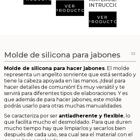
Aditivos para jabón y Cosmética
VER
PRODUCTO
Productos químicos
VER
PRODUCTO
Accesorios
Libros y revistas diy
Molde de silicona para jabones
Conchas, caracolas y estrellas de mar
Molde de silicona para hacer jabones
.
El molde
representa un angelito sonriente que está sentado y
Materiales para detalles hechos a mano
tiene la cabeza apoyada en las manos. ¡Ideal para
hacer detalles de comunión!
Es muy versátil y te
servirá para diferentes tipos de elaboraciones. Y es
Huerto ecologico
que además de para hacer jabones, este molde
podrás usarlo para otras muchas manualidades.
Cosmética coreana K-Beauty
Se caracteriza por ser
antiadherente y flexible
, lo
que facilita mucho el desmoldado. Para que duren
Arenas de colores
mucho tiempo hay que limpiarlos y secarlos bien
después de cada uso, sea cual sea el material con el