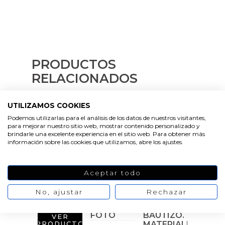
Emulsionantes Cosméticos
Cortador de jabon artesanal
Arcillas sales y exfoliantes
Moldes para hacer velas originales
Recipientes para velas
Aceite de Coco
Productos quimicos grado cosmético
Moldes velas despedida de soltera
Leches, aguas e hidrolatos
PRODUCTOS
Granulos exfoliantes para cremas
Moldes velas para rituales
RELACIONADOS
Recambio ambientador
Pegatinas para cremas
Moldes para pantallas de parafina
Productos personalizados
UTILIZAMOS COOKIES
Espátulas para Crema
Podemos utilizarlas para el análisis de los datos de nuestros visitantes,
para mejorar nuestro sitio web, mostrar contenido personalizado y
Purpurinas, micas y nacarantes
brindarle una excelente experiencia en el sitio web. Para obtener más
información sobre las cookies que utilizamos, abre los ajustes.
VER
VER
Etiquetas para regalos
PRODUCTO
PRODUCTO
VER
PRODUCTO
Aceptar todo
Conservantes, Fijadores y reguladores de PH
No, ajustar
Rechazar
Arcillas
VER
PRODUCTO