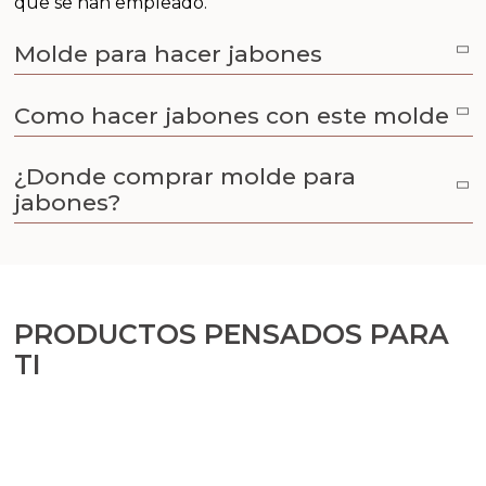
que se han empleado.
Aceites y Mantecas
Molde para hacer jabones
Aceites Esenciales
Como hacer jabones con este molde
¿Donde comprar molde para
jabones?
PRODUCTOS PENSADOS PARA
TI