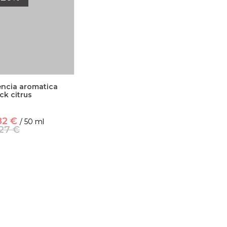
encia aromatica
ck citrus
82 €
/ 50 ml
,27 €