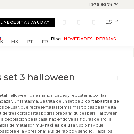
976 86 74 74
ES
¿NECESITAS AYUDA?
Blog
NOVEDADES
REBAJAS
SK
MX
PT
FR
 set 3 halloween
etal Halloween para manualidades y repostería, con las
labaza y un fantasma. Se trata de un set de
3 cortapastas de
los de usar, que representa las formas más típicas de la fiesta
t de tres cortapastas podrás preparar dulces para Halloween,
la decoración de la casa, haciendo velas, figuras de arcilla,
astas de metal son muy
fáciles de usar
, solo hay que
 sobre ella y presionar. ¡Así de rápido y sencillo! Hasta los