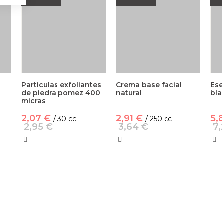
s
Particulas exfoliantes
Crema base facial
Es
de piedra pomez 400
natural
bla
micras
2,07 €
2,91 €
5,
/ 30 cc
/ 250 cc
2,95 €
3,64 €
7