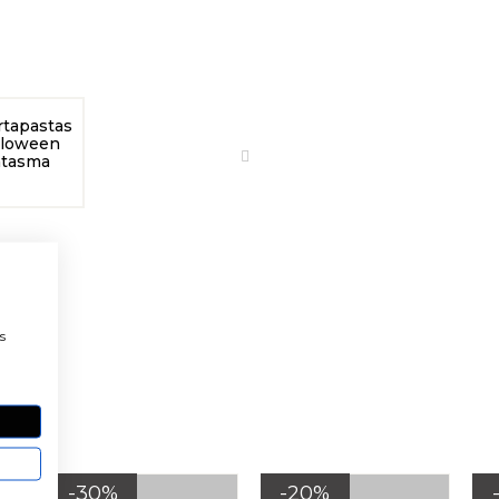
a
s
DOS
-30%
-20%