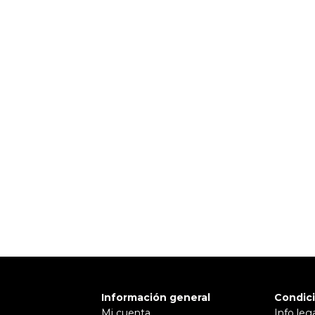
 TI
Pulse aquí para dejar su opinión
Información general
Condic
Mi cuenta
Info leg