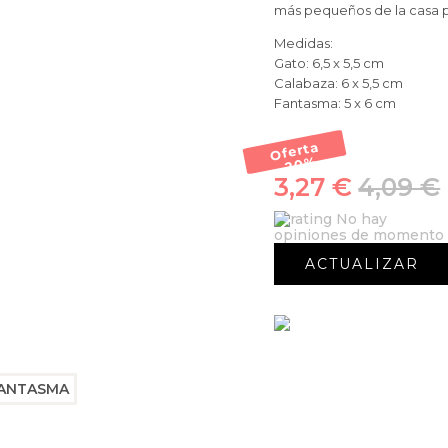
más pequeños de la casa p
Medidas:
Gato: 6,5 x 5,5 cm
Calabaza: 6 x 5,5 cm
Fantasma: 5 x 6 cm
Oferta
-20
%
3,27 €
4,09 €
No hay
opiniones de momento