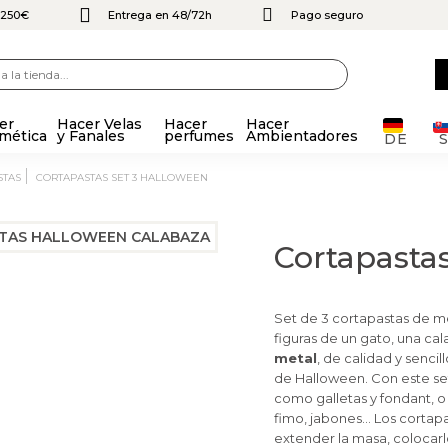
e 250€
Entrega en 48/72h
Pago seguro
er
Hacer Velas
Hacer
Hacer
mética
y Fanales
perfumes
Ambientadores
DE
STAS
CORTAPASTAS SET 3 HALLOWEEN
Cortapastas
Set de 3 cortapastas de m
figuras de un gato, una ca
metal
, de calidad y sencil
de Halloween. Con este se
como galletas y fondant, o 
fimo, jabones… Los cortap
extender la masa, colocarlos