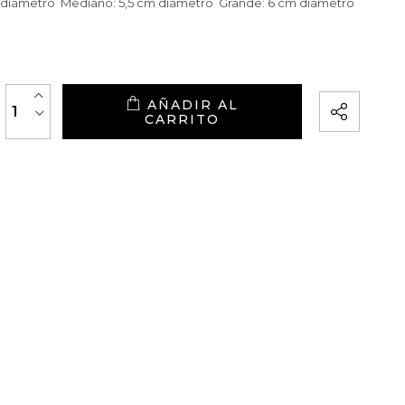
 diámetro Mediano: 5,5 cm diámetro Grande: 6 cm diámetro
+
AÑADIR AL
-
CARRITO