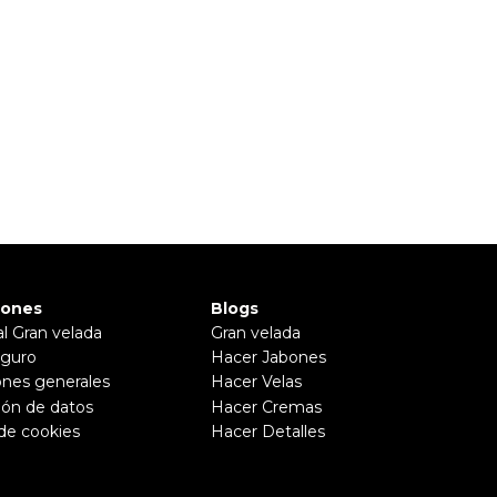
iones
Blogs
al Gran velada
Gran velada
guro
Hacer Jabones
ones generales
Hacer Velas
ión de datos
Hacer Cremas
 de cookies
Hacer Detalles