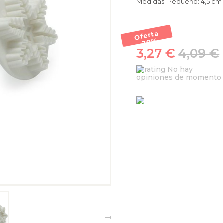
Medidas: Pequeño: 4,5 cm
Oferta
-20
%
3,27 €
4,09 €
No hay
opiniones de momento