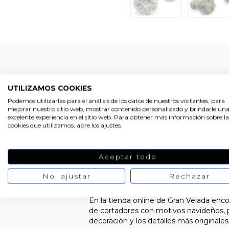
UTILIZAMOS COOKIES
Podemos utilizarlas para el análisis de los datos de nuestros visitantes, para
mejorar nuestro sitio web, mostrar contenido personalizado y brindarle un
CORTAPASTAS CON 
excelente experiencia en el sitio web. Para obtener más información sobre la
cookies que utilizamos, abre los ajustes.
Los
cortapastas con expulsor
son un 
manualidades. Son perfectos para hacer g
Aceptar todo
Este tipo de cortapastas se caracteriza
la masa del molde con gran facilidad. As
No, ajustar
Rechazar
cortadores suelen ser de plástico, por l
En la tienda online de Gran Velada enc
de cortadores con motivos navideños, pa
decoración y los detalles más originales