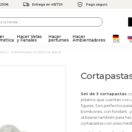
e 250€
Entrega en 48/72h
Pago seguro
er
Hacer Velas
Hacer
Hacer
mética
y Fanales
perfumes
Ambientadores
DE
STAS
CORTAPASTAS 3 COPOS DE NIEVE
Cortapastas
Set de 3 cortapastas
co
plástico que cuentan con 
figuras. Son perfectos para 
bombones, con fondant…ya
utilizarse también para ha
cortapastas con unas medi