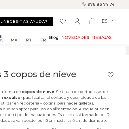
976 86 74 74
ES
¿NECESITAS AYUDA?
Blog
NOVEDADES
REBAJAS
SK
MX
PT
FR
 3 copos de nieve
n forma de
copos de nieve
. Se tratan de cortapastas de
un
expulsor
para facilitar el cortado y desmoldado de las
utilizar en repostería y cocina, para hacer galletas,
 que son aptos para uso en alimentación. Aunque pueden
cer todo tipo de manualidades. Este set está formado por 3
das que van desde los 4,5 cm hasta las 6 cm de diámetro.