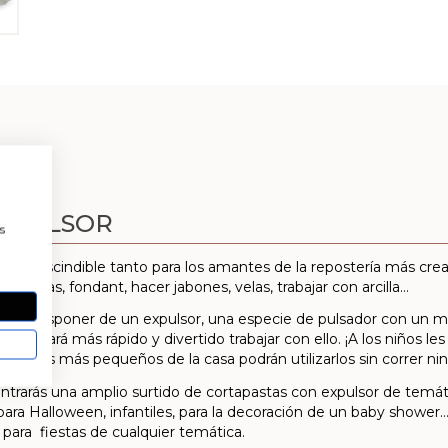
a
EXPULSOR
s
imprescindible tanto para los amantes de la repostería más creat
alletas, fondant, hacer jabones, velas, trabajar con arcilla…
n por disponer de un expulsor, una especie de pulsador con un mu
í resultará más rápido y divertido trabajar con ello. ¡A los niños 
o que los más pequeños de la casa podrán utilizarlos sin correr ni
ontrarás una amplio surtido de cortapastas con expulsor de temá
ra Halloween, infantiles, para la decoración de un baby shower… 
 para fiestas de cualquier temática.