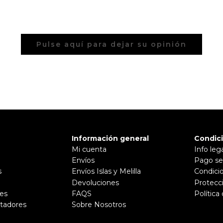
Pulse aquí para dejar su opinión
Información general
Condic
Mi cuenta
Info leg
Envíos
Pago se
s
Envíos Islas y Melilla
Condici
Devoluciones
Protecc
es
FAQS
Política
tadores
Sobre Nosotros