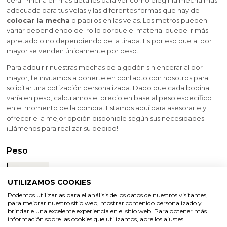
cera. Pincha en más detalles para ver cómo elegir la mecha más
adecuada para tus velas y las diferentes formas que hay de
colocar la mecha
o pabilos en las velas. Los metros pueden
variar dependiendo del rollo porque el material puede ir más
apretado o no dependiendo de la tirada. Es por eso que al por
mayor se venden únicamente por peso.
Para adquirir nuestras mechas de algodón sin encerar al por
mayor, te invitamos a ponerte en contacto con nosotros para
solicitar una cotización personalizada. Dado que cada bobina
varía en peso, calculamos el precio en base al peso específico
en el momento de la compra. Estamos aquí para asesorarle y
ofrecerle la mejor opción disponible según sus necesidades.
¡Llámenos para realizar su pedido!
Peso
1000 gr
UTILIZAMOS COOKIES
Oferta
Podemos utilizarlas para el análisis de los datos de nuestros visitantes,
-10%
para mejorar nuestro sitio web, mostrar contenido personalizado y
No hay
58,70 €
65,23 €
brindarle una excelente experiencia en el sitio web. Para obtener más
opiniones de
información sobre las cookies que utilizamos, abre los ajustes.
momento