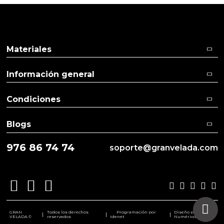
Materiales
Información general
Condiciones
Blogs
976 86 74 74
soporte@granvelada.com
GRAN
Todos los derechos
Programación por
Diseño por
|
|
|
VELADA ©
reservados
Idenet
Numéricco