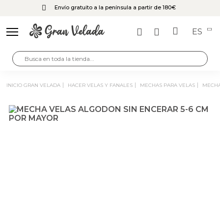
Envío gratuito a la península a partir de 180€
ES
INICIO GRAN VELADA
HACER VELAS Y FANALES
MECHAS PARA VELAS
MECH