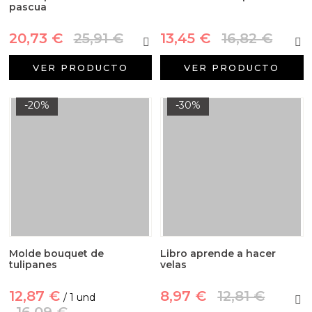
pascua
20,73 €
25,91 €
13,45 €
16,82 €
VER PRODUCTO
VER PRODUCTO
-20%
-30%
Molde bouquet de
Libro aprende a hacer
tulipanes
velas
12,87 €
8,97 €
12,81 €
/ 1 und
16,09 €