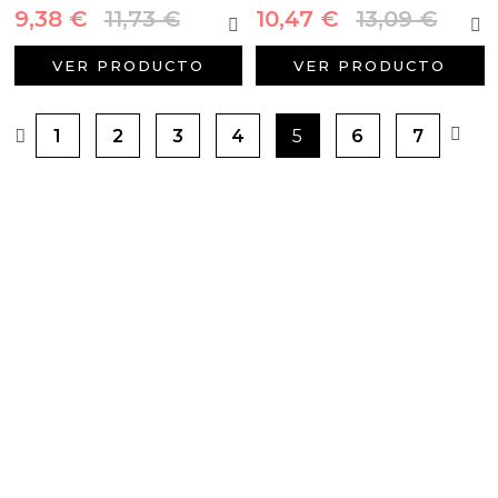
9,38 €
11,73 €
10,47 €
13,09 €
VER PRODUCTO
VER PRODUCTO
1
2
3
4
5
6
7
PRODUCTOS PENSADOS PARA
TI