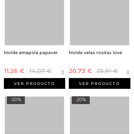
Molde amapola papaver
Molde velas rositas love
11,26 €
14,07 €
20,73 €
25,91 €
VER PRODUCTO
VER PRODUCTO
-20%
-20%