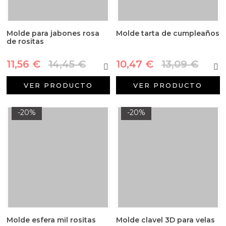
Molde para jabones rosa
Molde tarta de cumpleaños
de rositas
11,56 €
14,45 €
10,47 €
13,09 €
VER PRODUCTO
VER PRODUCTO
-20%
-20%
Molde esfera mil rositas
Molde clavel 3D para velas