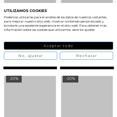
UTILIZAMOS COOKIES
Podemos utilizarlas para el análisis de los datos de nuestros visitantes,
para mejorar nuestro sitio web, mostrar contenido personalizado y
Molde flores de
Molde pastilla con narcisos
brindarle una excelente experiencia en el sitio web. Para obtener más
campanillas
información sobre las cookies que utilizamos, abre los ajustes.
12,87 €
12,87 €
/ 1 und
/ 1 und
Aceptar todo
16,09 €
16,09 €
No, ajustar
Rechazar
VER PRODUCTO
VER PRODUCTO
-20%
-20%