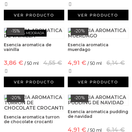
Aditivos para jabón y Cosmética
VER PRODUCTO
VER PRODUCTO
Productos químicos
Accesorios
-15%
-20%
FÓRMULA MEJORADA
Esencia aromatica de
Esencia aromatica
Libros y revistas diy
vainilla
muerdago
Conchas, caracolas y estrellas de mar
3,86 €
4,55 €
4,91 €
6,14 €
/ 50 ml
/ 50 ml
Materiales para detalles hechos a mano
VER PRODUCTO
VER PRODUCTO
Huerto ecologico
-20%
-20%
Cosmética coreana K-Beauty
Esencia aromatica pudding
de navidad
Esencia aromatica turron
Arenas de colores
de chocolate crocanti
4,91 €
6,14 €
/ 50 ml