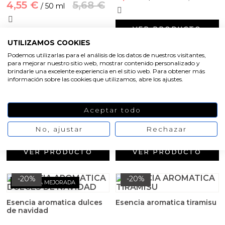
Aceites y Mantecas
4,55 €
5,68 €
/ 50 ml
Aceites Esenciales
VER PRODUCTO
VER PRODUCTO
UTILIZAMOS COOKIES
Podemos utilizarlas para el análisis de los datos de nuestros visitantes,
para mejorar nuestro sitio web, mostrar contenido personalizado y
-20%
-20%
brindarle una excelente experiencia en el sitio web. Para obtener más
información sobre las cookies que utilizamos, abre los ajustes.
Esencia aromatica madera
Esencia aromatica de
de oriente
polvoron
Aceptar todo
5,82 €
7,27 €
4,91 €
6,14 €
/ 50 ml
/ 50 ml
No, ajustar
Rechazar
VER PRODUCTO
VER PRODUCTO
-20%
-20%
FÓRMULA MEJORADA
Esencia aromatica dulces
Esencia aromatica tiramisu
de navidad