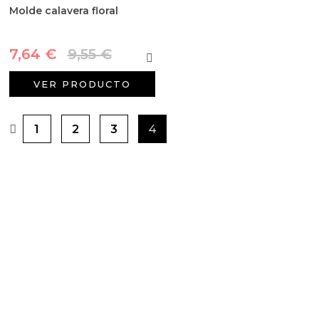
Molde calavera floral
7,64 €
9,55 €
VER PRODUCTO
1
2
3
4
PRODUCTOS PENSADOS PARA
TI