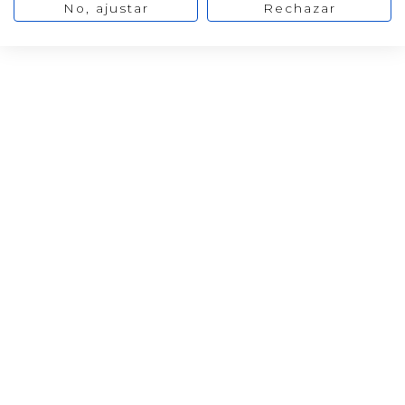
No, ajustar
Rechazar
HACER VELAS
Como hacer un arbol de Navidad