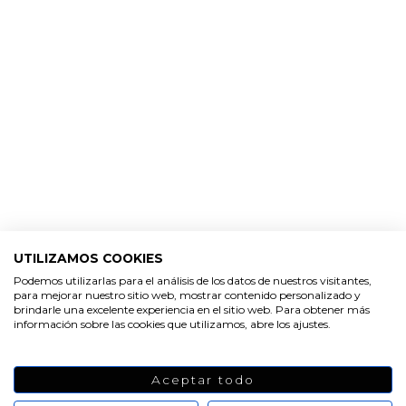
HACER VELAS
UTILIZAMOS COOKIES
Podemos utilizarlas para el análisis de los datos de nuestros visitantes,
Moldes para hacer velas
para mejorar nuestro sitio web, mostrar contenido personalizado y
brindarle una excelente experiencia en el sitio web. Para obtener más
información sobre las cookies que utilizamos, abre los ajustes.
Aceptar todo