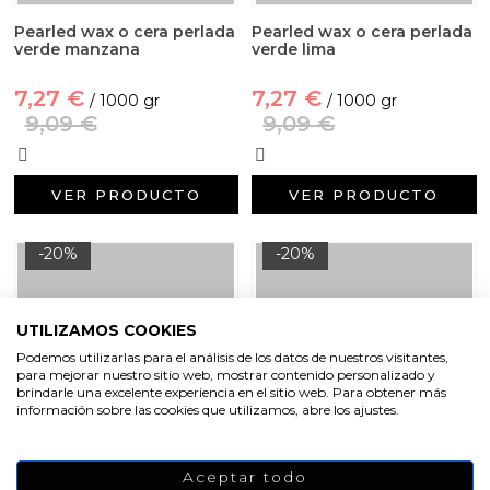
Pearled wax o cera perlada
Pearled wax o cera perlada
verde manzana
verde lima
7,27 €
7,27 €
/ 1000 gr
/ 1000 gr
9,09 €
9,09 €
VER PRODUCTO
VER PRODUCTO
-20%
-20%
UTILIZAMOS COOKIES
Podemos utilizarlas para el análisis de los datos de nuestros visitantes,
para mejorar nuestro sitio web, mostrar contenido personalizado y
brindarle una excelente experiencia en el sitio web. Para obtener más
información sobre las cookies que utilizamos, abre los ajustes.
Aceptar todo
Pearled wax o cera perlada
Pearled wax o cera perlada