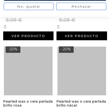
color natural
brillo oro
No, ajustar
Rechazar
7,27 €
7,27 €
/ 1000 gr
/ 1000 gr
9,09 €
9,09 €
VER PRODUCTO
VER PRODUCTO
-20%
-20%
Pearled wax o cera perlada
Pearled wax o cera perlada
brillo rosa
brillo nácar