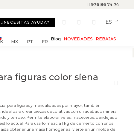
976 86 74 74
ES
¿NECESITAS AYUDA?
Blog
NOVEDADES
REBAJAS
SK
MX
PT
FR
a figuras color siena
ial para figuras y manualidades por mayor, también
o
, ideal para crear piezas decorativas con un acabado mineral
do y terroso. Permite elaborar velas, maceteros, bandejas o
 estilo actual. Para usarlo mezcla 1 kg de cemento con unos
hasta obtener una masa homogénea; vierte en un molde de