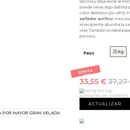
silicona y deja secar al m
puede verse algo distinta p
color definitivo (24-48 h
sellador acrílico
: crea un
el recipiente absorba la c
vela. También es ideal pa
porosos.
25 kg
Peso
Oferta
-10
%
33,55 €
37,27
No hay
opiniones de momento