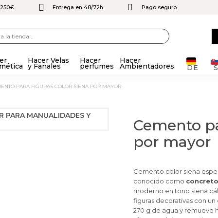
e 250€
Entrega en 48/72h
Pago seguro
er
Hacer Velas
Hacer
Hacer
mética
y Fanales
perfumes
Ambientadores
DE
MENTO PARA FIGURAS COLOR SIENA POR MAYOR
Cemento par
por mayor
Cemento color siena espec
conocido como
concret
moderno en tono siena cáli
figuras decorativas con un
270 g de agua y remueve 