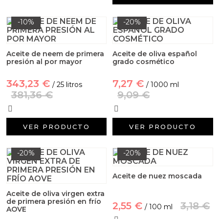
Emulsionantes Cosméticos
Cortador de jabon artesanal
Arcillas sales y exfoliantes
-10%
-20%
Moldes para hacer velas originales
Recipientes para velas
Aceite de Coco
Productos quimicos grado cosmético
Moldes velas despedida de soltera
Leches, aguas e hidrolatos
Aceite de neem de primera
Aceite de oliva español
Granulos exfoliantes para cremas
presión al por mayor
grado cosmético
Moldes velas para rituales
Recambio ambientador
343,23 €
7,27 €
/ 25 litros
/ 1000 ml
Pegatinas para cremas
381,36 €
9,09 €
Moldes para pantallas de parafina
Productos personalizados
Espátulas para Crema
Purpurinas, micas y nacarantes
VER PRODUCTO
VER PRODUCTO
Etiquetas para regalos
-20%
-20%
Conservantes, Fijadores y reguladores de PH
Aceite de nuez moscada
Aceite de oliva virgen extra
Arcillas
de primera presión en frío
2,55 €
3,18 €
/ 100 ml
AOVE