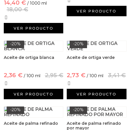
Aditivos para jabón y Cosmética
14,40 €
/ 1000 ml
18,00 €
VER PRODUCTO
Productos químicos
VER PRODUCTO
Accesorios
-20%
-20%
Libros y revistas diy
Aceite de ortiga blanca
Aceite de ortiga verde
Conchas, caracolas y estrellas de mar
Materiales para detalles hechos a mano
2,36 €
2,95 €
2,73 €
3,41 €
/ 100 ml
/ 100 ml
Huerto ecologico
VER PRODUCTO
VER PRODUCTO
Cosmética coreana K-Beauty
-20%
-20%
Arenas de colores
Aceite de palma refinado
Aceite de palma refinado
por mayor