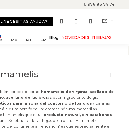
976 86 74 74
ES
¿NECESITAS AYUDA?
Blog
NOVEDADES
REBAJAS
SK
MX
PT
FR
amamelis
mbién conocido como,
hamamelis de virginia
,
avellano de
no
,
avellano de las brujas
es un ingrediente de gran
ticos para la zona del contorno de los ojos
y para las
né
. Se usa para formular cremas, sérums, mascarillas...
e hamamelis que es un
producto natural, sin parabenos
ana. Se obtiene de las hojas de la planta Hamamelis
 norte del continente americano. Y es que es precisamente en