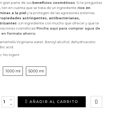
n gran parte de sus
beneficios cosméticos
. Si te preguntas
 ten en cuenta que se trata de un ingrediente
rico en
minas a la piel
y la protegen de las agresiones externas.
ropiedades astringentes, antibacterianas,
trizantes
. ¡Un ingrediente con mucho que ofrecer y que te
boraciones cosméticas!
Pincha aquí para comprar agua de
 en formato ahorro.
amamelis Virginiana water, Benzyl alcohol, dehydroacetic
bic acid.
. No ingerir.
1000 ml
5000 ml
+
AÑADIR AL CARRITO
-