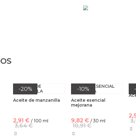
DOS
-20%
-10%
Ac
Aceite de manzanilla
Aceite esencial
mejorana
2,
2,91 €
9,82 €
3,
/ 100 ml
/ 30 ml
3,64 €
10,91 €