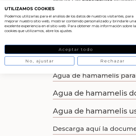
después del afeitado para calmar y cica
UTILIZAMOS COOKIES
Como ves, tiene el agua de hamamelis
Podemos utilizarlas para el análisis de los datos de nuestros visitantes, para
utilizado. Si quieres disfrutar de los b
mejorar nuestro sitio web, mostrar contenido personalizado y brindarle un
excelente experiencia en el sitio web. Para obtener más información sobre la
ahora y añádela a tus recetas de cosmé
cookies que utilizamos, abre los ajustes.
Agua de hamamelis acn
Aceptar todo
Agua de hamamelis para 
No, ajustar
Rechazar
Agua de hamamelis para 
Agua de hamamelis d
Agua de hamamelis u
Descarga aquí la docum