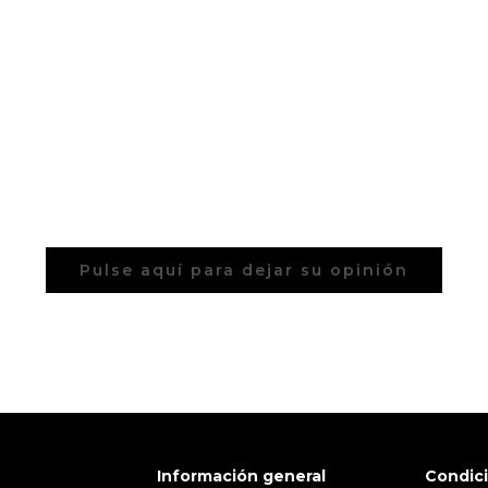
Pulse aquí para dejar su opinión
Información general
Condic