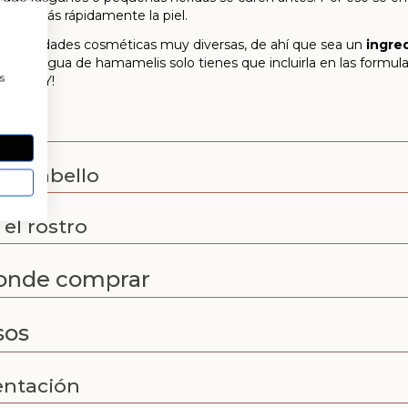
trizar más rápidamente la piel.
 propiedades cosméticas muy diversas, de ahí que sea un
ingre
eneficios agua de hamamelis solo tienes que incluirla en las form
a
s
tica DIY!
e
el cabello
el rostro
onde comprar
sos
entación