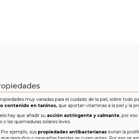
ropiedades
opiedades muy variadas para el cuidado de la piel, sobre todo par
to contenido en taninos,
que aportan vitaminas a la piel y la p
lis hay que añadir su
acción astringente y calmante
, por es
os o las quemaduras solares leves.
 Por ejemplo, sus
propiedades antibacterianas
evitan la proli
que rasguños o pequeñas heridas se curen antes. Por eso se em