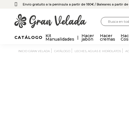
Envío gratuito a la península a partir de 180€
/ Baleares a partir d
Kit
Hacer
Hacer
Hac
CATÁLOGO
Manualidades
jabón
cremas
Cos
INICIO GRAN VELADA
CATÁLOGO
LECHES, AGUAS E HIDROLATOS
A