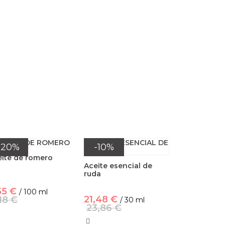
-20%
-10%
eite de romero
Aceite esencial de
ruda
55 €
/ 100 ml
21,48 €
18 €
/ 30 ml
23,86 €