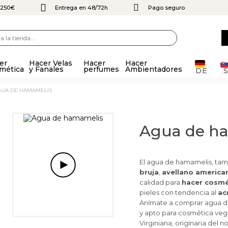
e 250€
Entrega en 48/72h
Pago seguro
er
Hacer Velas
Hacer
Hacer
mética
y Fanales
perfumes
Ambientadores
DE
GUA DE HAMAMELIS
Agua de h
El agua de hamamelis, ta
bruja
,
avellano america
calidad para
hacer cosmé
pieles con tendencia al
ac
Anímate a comprar agua d
y apto para cosmética veg
Virginiana, originaria del