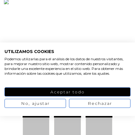
PRODUCTOS
UTILIZAMOS COOKIES
RELACIONADOS
Podemos utilizarlas para el análisis de los datos de nuestros visitantes,
para mejorar nuestro sitio web, mostrar contenido personalizado y
brindarle una excelente experiencia en el sitio web. Para obtener más
información sobre las cookies que utilizamos, abre los ajustes.
Aceptar todo
No, ajustar
Rechazar
VER
VER
VER
PRODUCTO
PRODUCTO
PRODUCTO