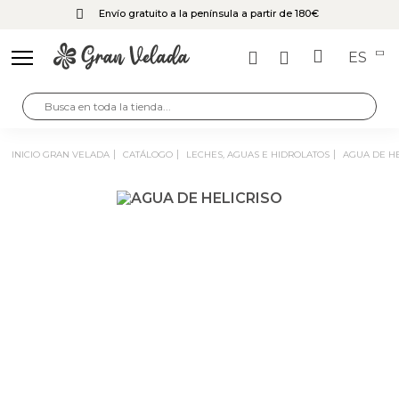
Envío gratuito a la península a partir de 180€
ES
INICIO GRAN VELADA
CATÁLOGO
LECHES, AGUAS E HIDROLATOS
AGUA DE H