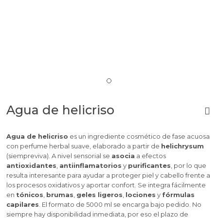
Agua de helicriso
Agua de helicriso
es un ingrediente cosmético de fase acuosa
con perfume herbal suave, elaborado a partir de
helichrysum
(siempreviva). A nivel sensorial se
asocia
a efectos
antioxidantes
,
antiinflamatorios
y
purificantes
, por lo que
resulta interesante para ayudar a proteger piel y cabello frente a
los procesos oxidativos y aportar confort. Se integra fácilmente
en
tónicos
,
brumas
,
geles ligeros
,
lociones
y
fórmulas
capilares
. El formato de 5000 ml se encarga bajo pedido. No
siempre hay disponibilidad inmediata, por eso el plazo de