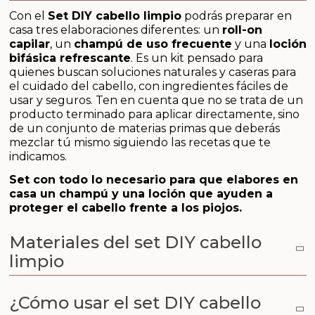
Aditivos para jabón y Cosmética
Con el
Set DIY cabello limpio
podrás preparar en
casa tres elaboraciones diferentes: un
roll-on
Productos químicos
capilar
, un
champú de uso frecuente
y una
loción
bifásica refrescante
. Es un kit pensado para
quienes buscan soluciones naturales y caseras para
Accesorios
el cuidado del cabello, con ingredientes fáciles de
usar y seguros. Ten en cuenta que no se trata de un
Libros y revistas diy
producto terminado para aplicar directamente, sino
de un conjunto de materias primas que deberás
mezclar tú mismo siguiendo las recetas que te
Conchas, caracolas y estrellas de mar
indicamos.
Materiales para detalles hechos a mano
Set con todo lo necesario para que elabores en
casa un champú y una loción que ayuden a
proteger el cabello frente a los piojos.
Huerto ecologico
Materiales del set DIY cabello
Cosmética coreana K-Beauty
limpio
Arenas de colores
¿Cómo usar el set DIY cabello