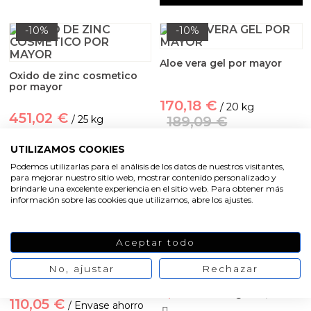
Aceites y Mantecas
-10%
-10%
Aceites Esenciales
Aloe vera gel por mayor
Oxido de zinc cosmetico
por mayor
170,18 €
/ 20 kg
451,02 €
/ 25 kg
189,09 €
501,14 €
UTILIZAMOS COOKIES
VER PRODUCTO
Podemos utilizarlas para el análisis de los datos de nuestros visitantes,
para mejorar nuestro sitio web, mostrar contenido personalizado y
VER PRODUCTO
brindarle una excelente experiencia en el sitio web. Para obtener más
información sobre las cookies que utilizamos, abre los ajustes.
-10%
-20%
Aceptar todo
Piedra de alumbre en
cristales
Talco grado cosmético por
No, ajustar
Rechazar
mayor
2,00 €
2,50 €
/ 100 gr
110,05 €
/ Envase ahorro