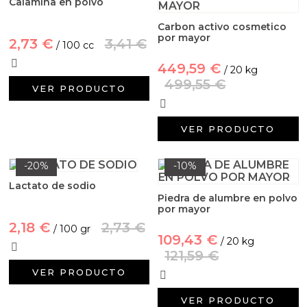
Calamina en polvo
Aditivos para jabón y Cosmética
Carbon activo cosmetico
Productos químicos
por mayor
2,73 €
3,41 €
/ 100 cc
449,59 €
/ 20 kg
Accesorios
499,55 €
VER PRODUCTO
Libros y revistas diy
VER PRODUCTO
Conchas, caracolas y estrellas de mar
-20%
-10%
Materiales para detalles hechos a mano
Lactato de sodio
Piedra de alumbre en polvo
Huerto ecologico
por mayor
2,18 €
2,73 €
/ 100 gr
109,43 €
/ 20 kg
Cosmética coreana K-Beauty
121,59 €
VER PRODUCTO
Arenas de colores
VER PRODUCTO