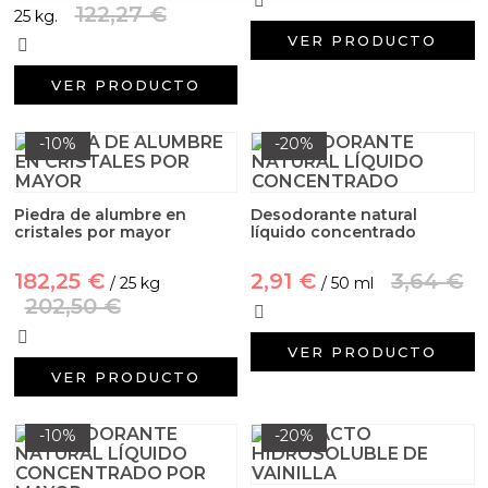
122,27 €
25 kg.
VER PRODUCTO
VER PRODUCTO
-10%
-20%
Piedra de alumbre en
Desodorante natural
cristales por mayor
líquido concentrado
182,25 €
2,91 €
3,64 €
/ 25 kg
/ 50 ml
202,50 €
VER PRODUCTO
VER PRODUCTO
-10%
-20%