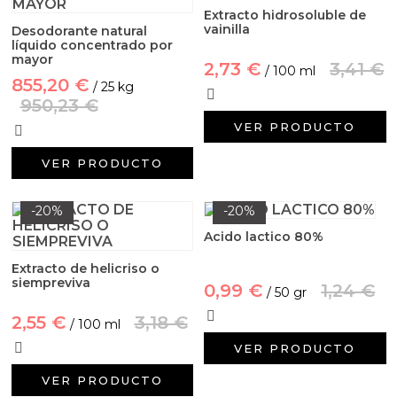
Extracto hidrosoluble de
vainilla
Desodorante natural
líquido concentrado por
mayor
2,73 €
3,41 €
/ 100 ml
855,20 €
/ 25 kg
950,23 €
VER PRODUCTO
VER PRODUCTO
-20%
-20%
Acido lactico 80%
Extracto de helicriso o
siempreviva
0,99 €
1,24 €
/ 50 gr
2,55 €
3,18 €
/ 100 ml
VER PRODUCTO
VER PRODUCTO