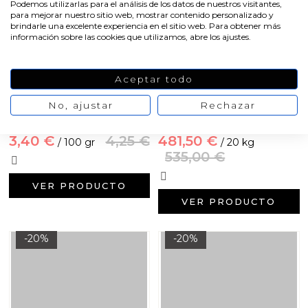
Podemos utilizarlas para el análisis de los datos de nuestros visitantes,
para mejorar nuestro sitio web, mostrar contenido personalizado y
brindarle una excelente experiencia en el sitio web. Para obtener más
información sobre las cookies que utilizamos, abre los ajustes.
Aceptar todo
Ortiga verde hoja
Lavanda flores por mayor
No, ajustar
Rechazar
3,40 €
4,25 €
481,50 €
/ 100 gr
/ 20 kg
535,00 €
VER PRODUCTO
VER PRODUCTO
-20%
-20%