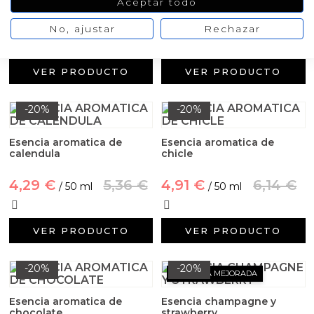
Aceptar todo
5,82 €
7,27 €
3,27 €
4,09 €
/ 50 ml
/ 50 ml
No, ajustar
Rechazar
VER PRODUCTO
VER PRODUCTO
-20%
-20%
Esencia aromatica de
Esencia aromatica de
calendula
chicle
4,29 €
5,36 €
4,91 €
6,14 €
/ 50 ml
/ 50 ml
VER PRODUCTO
VER PRODUCTO
-20%
-20%
FÓRMULA MEJORADA
Esencia aromatica de
Esencia champagne y
chocolate
strawberry