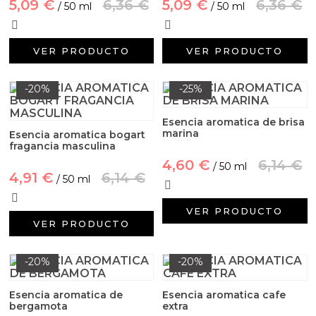
5,09 €
6,36 €
5,09 €
6,36 €
Aditivos para jabón y Cosmética
/ 50 ml
/ 50 ml
Productos químicos
VER PRODUCTO
VER PRODUCTO
Accesorios
-20%
-25%
Libros y revistas diy
Esencia aromatica de brisa
marina
Esencia aromatica bogart
Conchas, caracolas y estrellas de mar
fragancia masculina
4,60 €
6,14 €
/ 50 ml
4,91 €
6,14 €
/ 50 ml
Materiales para detalles hechos a mano
VER PRODUCTO
Huerto ecologico
VER PRODUCTO
Cosmética coreana K-Beauty
-20%
-20%
Arenas de colores
Esencia aromatica de
Esencia aromatica cafe
bergamota
extra