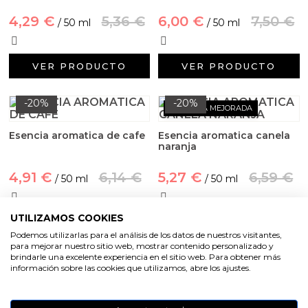
Aceites y Mantecas
4,29 €
5,36 €
6,00 €
7,50 €
/ 50 ml
/ 50 ml
Aceites Esenciales
VER PRODUCTO
VER PRODUCTO
-20%
-20%
FÓRMULA MEJORADA
Esencia aromatica de cafe
Esencia aromatica canela
naranja
4,91 €
6,14 €
5,27 €
6,59 €
/ 50 ml
/ 50 ml
UTILIZAMOS COOKIES
VER PRODUCTO
VER PRODUCTO
Podemos utilizarlas para el análisis de los datos de nuestros visitantes,
para mejorar nuestro sitio web, mostrar contenido personalizado y
brindarle una excelente experiencia en el sitio web. Para obtener más
-20%
-20%
FÓRMULA MEJORADA
información sobre las cookies que utilizamos, abre los ajustes.
Esencia aromatica
Esencia aromatica de
camomila extra
canela