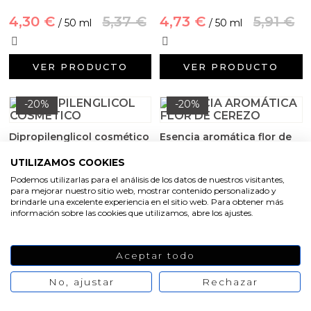
Aceites y Mantecas
4,30 €
5,37 €
4,73 €
5,91 €
/ 50 ml
/ 50 ml
Aceites Esenciales
VER PRODUCTO
VER PRODUCTO
-20%
-20%
Dipropilenglicol cosmético
Esencia aromática flor de
cerezo
UTILIZAMOS COOKIES
4,89 €
6,12 €
4,73 €
5,91 €
/ 250 gr
/ 50 ml
Podemos utilizarlas para el análisis de los datos de nuestros visitantes,
para mejorar nuestro sitio web, mostrar contenido personalizado y
brindarle una excelente experiencia en el sitio web. Para obtener más
información sobre las cookies que utilizamos, abre los ajustes.
VER PRODUCTO
VER PRODUCTO
Aceptar todo
-20%
-20%
No, ajustar
Rechazar
Esencia aromática sakura
Esencia aromática ropa
limpia