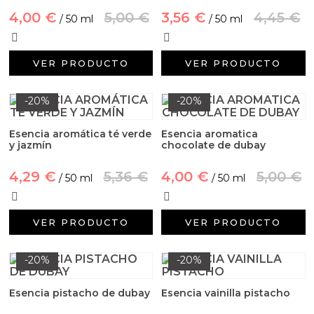
Aditivos para jabón y Cosmética
4,00 €
5,00 €
3,56 €
4,45 €
/ 50 ml
/ 50 ml
Productos químicos
VER PRODUCTO
VER PRODUCTO
Accesorios
-20%
-20%
Libros y revistas diy
Esencia aromática té verde
Esencia aromatica
Conchas, caracolas y estrellas de mar
y jazmín
chocolate de dubay
4,29 €
5,36 €
4,00 €
5,00 €
/ 50 ml
/ 50 ml
Materiales para detalles hechos a mano
Huerto ecologico
VER PRODUCTO
VER PRODUCTO
Cosmética coreana K-Beauty
-20%
-20%
Arenas de colores
Esencia pistacho de dubay
Esencia vainilla pistacho