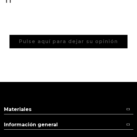
Aceites y Mantecas
Aceites Esenciales
Pulse aquí para dejar su opinión
Materiales
Información general