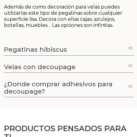
Aditivos para jabón y Cosmética
Además de como decoración para velas puedes
utilizarlas este tipo de pegatinas sobre cualquier
Productos químicos
superficie lisa. Decora con ellas cajas, azulejos,
botellas, muebles… Las opciones son infinitas.
Accesorios
Libros y revistas diy
Pegatinas hibiscus
Conchas, caracolas y estrellas de mar
Velas con decoupage
Materiales para detalles hechos a mano
¿Donde comprar adhesivos para
decoupage?
Huerto ecologico
Cosmética coreana K-Beauty
Arenas de colores
PRODUCTOS PENSADOS PARA
TI