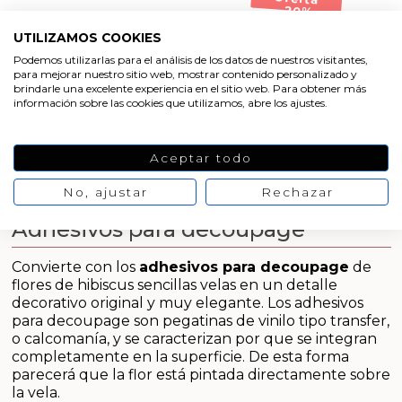
Emulsionantes Cosméticos
Cortador de jabon artesanal
Moldes para hacer Velas Étnicas
-20%
2,73 €
3,41 €
No hay opiniones
Arcillas sales y exfoliantes
de momento
UTILIZAMOS COOKIES
Recipientes para velas
Aceite de Coco
Moldes para hacer velas navidad
Podemos utilizarlas para el análisis de los datos de nuestros visitantes,
+
Productos quimicos grado cosmético
AÑADIR AL CARRITO
para mejorar nuestro sitio web, mostrar contenido personalizado y
-
brindarle una excelente experiencia en el sitio web. Para obtener más
Leches, aguas e hidrolatos
Moldes de Souvenirs para hacer velas DIY
información sobre las cookies que utilizamos, abre los ajustes.
Granulos exfoliantes para cremas
Recambio ambientador
Moldes para hacer velas Halloween
Pegatinas para cremas
Aceptar todo
Productos personalizados
Moldes para hacer velas originales
No, ajustar
Rechazar
Espátulas para Crema
Adhesivos para decoupage
Purpurinas, micas y nacarantes
Moldes velas despedida de soltera
Convierte con los
adhesivos para decoupage
de
Etiquetas para regalos
Moldes velas para rituales
flores de hibiscus sencillas velas en un detalle
decorativo original y muy elegante. Los adhesivos
Conservantes, Fijadores y reguladores de PH
Moldes para pantallas de parafina
para decoupage son pegatinas de vinilo tipo transfer,
o calcomanía, y se caracterizan por que se integran
completamente en la superficie. De esta forma
Arcillas
parecerá que la flor está pintada directamente sobre
la vela.