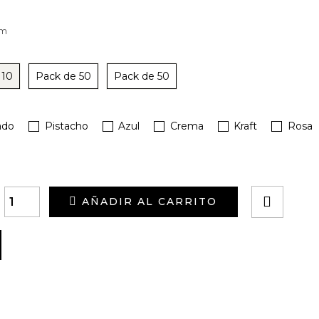
cm
 10
Pack de 50
Pack de 50
ado
Pistacho
Azul
Crema
Kraft
Rosa
AÑADIR AL CARRITO