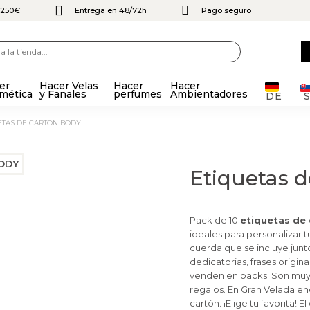
e 250€
Entrega en 48/72h
Pago seguro
er
Hacer Velas
Hacer
Hacer
mética
y Fanales
perfumes
Ambientadores
DE
UETAS DE CARTON BODY
Etiquetas 
Pack de 10
etiquetas de
ideales para personalizar t
cuerda que se incluye junto
dedicatorias, frases origin
venden en packs. Son muy 
regalos. En Gran Velada e
cartón. ¡Elige tu favorita!