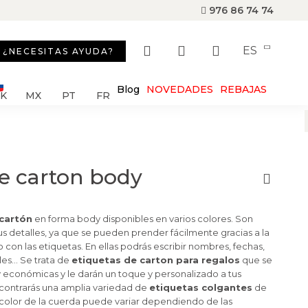
976 86 74 74
ES
¿NECESITAS AYUDA?
Blog
NOVEDADES
REBAJAS
SK
MX
PT
FR
de carton body
 cartón
en forma body disponibles en varios colores. Son
us detalles, ya que se pueden prender fácilmente gracias a la
 con las etiquetas. En ellas podrás escribir nombres, fechas,
ales… Se trata de
etiquetas de carton para regalos
que se
económicas y le darán un toque y personalizado a tus
ncontrarás una amplia variedad de
etiquetas colgantes
de
 El color de la cuerda puede variar dependiendo de las