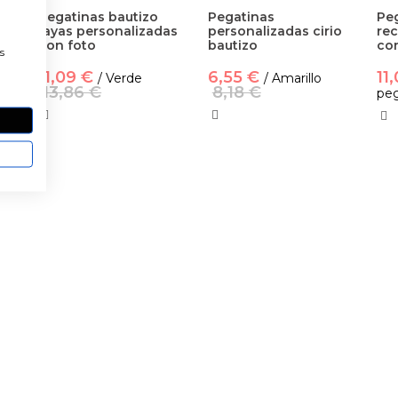
Pegatinas bautizo
Pegatinas
Peg
rayas personalizadas
personalizadas cirio
rec
a
das
con foto
bautizo
co
s
11,09 €
6,55 €
11
8
/ Verde
/ Amarillo
13,86 €
8,18 €
peg