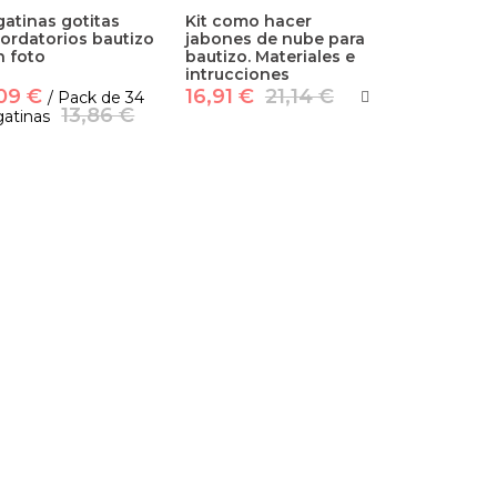
atinas gotitas
Kit como hacer
ordatorios bautizo
jabones de nube para
n foto
bautizo. Materiales e
intrucciones
,09 €
16,91 €
21,14 €
/ Pack de 34
13,86 €
atinas