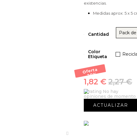
existencias.
Medidas aprox: 5 x 5 
Pack de
Cantidad
Color
Recicl
Etiqueta
Oferta
-20
%
1,82 €
2,27 €
No hay
opiniones de momento