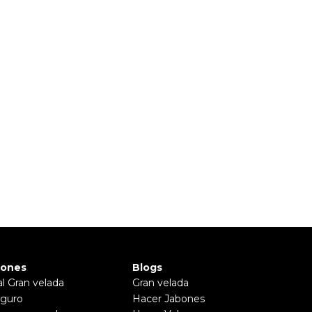
iones
Blogs
al Gran velada
Gran velada
guro
Hacer Jabones