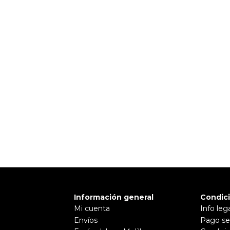
 TI
Pulse aquí para dejar su opinión
Información general
Condic
Mi cuenta
Info leg
Envíos
Pago se