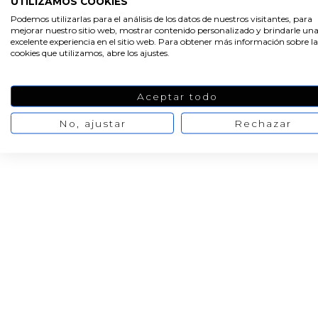
UTILIZAMOS COOKIES
Molde detalles de
Pegatinas
Podemos utilizarlas para el análisis de los datos de nuestros visitantes, para
bautizo escarpines
personalizadas con
mejorar nuestro sitio web, mostrar contenido personalizado y brindarle un
foto bautizo redon
excelente experiencia en el sitio web. Para obtener más información sobre la
cookies que utilizamos, abre los ajustes.
25,53 €
8,73 €
/ Molde de 1
/ Pack de 2
31,91 €
10,91 €
par
pegatinas
Aceptar todo
No, ajustar
Rechazar