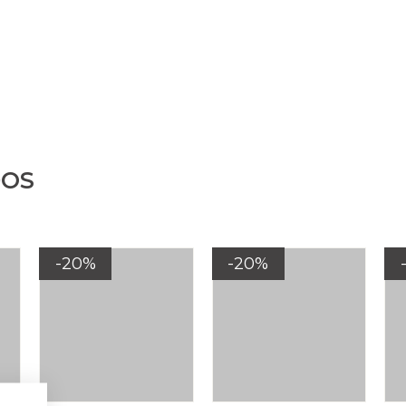
DOS
-20%
-20%