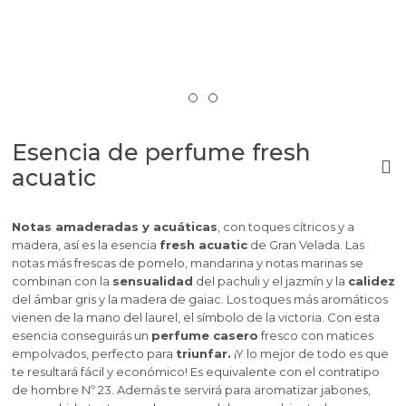
Esencia de perfume fresh
acuatic
Notas amaderadas y acuáticas
, con toques cítricos y a
madera, así es la esencia
fresh acuatic
de Gran Velada. Las
notas más frescas de pomelo, mandarina y notas marinas se
combinan con la
sensualidad
del pachuli y el jazmín y la
calidez
del ámbar gris y la madera de gaiac. Los toques más aromáticos
vienen de la mano del laurel, el símbolo de la victoria. Con esta
esencia conseguirás un
perfume casero
fresco con matices
empolvados, perfecto para
triunfar.
¡Y lo mejor de todo es que
te resultará fácil y económico! Es equivalente con el contratipo
de hombre Nº 23. Además te servirá para aromatizar jabones,