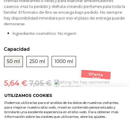
cremas hidratantes o velas y para elaborar ambientadores
caseros. ¡Haz tu pedido y disfruta creando perfumes para toda la
familia!. El formato de litro se encarga bajo pedido. No siempre
hay disponibilidad inmediata por eso el plazo de entrega puede
demorarse.
Ingrediente cosmético. No ingerir.
Capacidad
50 ml
250 ml
1000 ml
Oferta
-20%
5,64 €
7,05 €
No hay opiniones
de momento
UTILIZAMOS COOKIES
AÑADIR AL CARRITO
Podemos utilizarlas para el análisis de los datos de nuestros visitantes,
para mejorar nuestro sitio web, mostrar contenido personalizado y
brindarle una excelente experiencia en el sitio web. Para obtener más
información sobre las cookies que utilizamos, abre los ajustes.