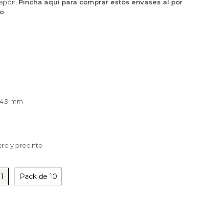
 tapón.
Pincha aquí para comprar estos envases al por
ro
.
24,9 mm
ro y precinto
 1
Pack de 10