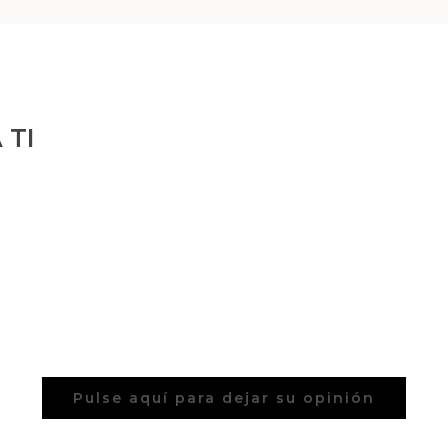
 TI
Pulse aquí para dejar su opinión