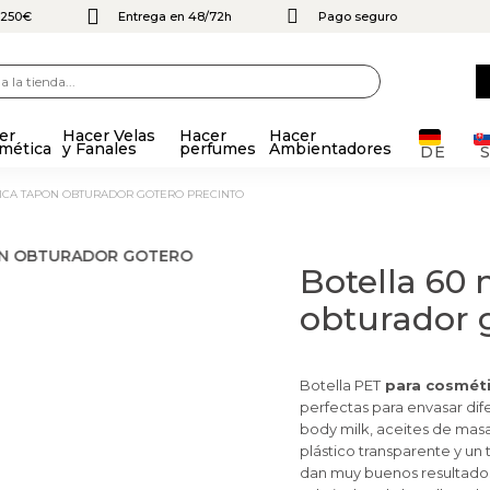
e 250€
Entrega en 48/72h
Pago seguro
er
Hacer Velas
Hacer
Hacer
mética
y Fanales
perfumes
Ambientadores
DE
ASICA TAPON OBTURADOR GOTERO PRECINTO
Botella 60 
obturador 
Botella PET
para cosméti
perfectas para envasar di
body milk, aceites de mas
plástico transparente y un
dan muy buenos resultado