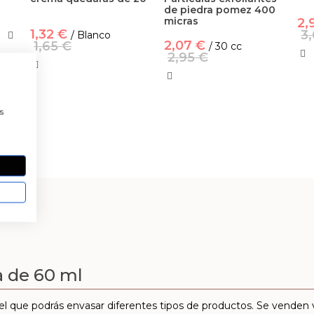
de piedra pomez 400
micras
2,
1,32 €
3
/ Blanco
2,07 €
1,65 €
/ 30 cc
2,95 €
a
s
a de 60 ml
el que podrás envasar diferentes tipos de productos. Se venden 