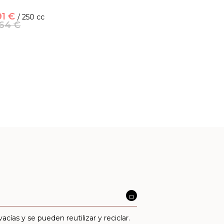
91 €
/ 250 cc
,64 €
vacías y
se pueden reutilizar y reciclar.