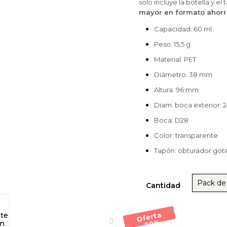
solo incluye la botella y el
mayor en formato ahor
Capacidad: 60 ml
Peso: 15,5 g
Material: PET
Diámetro: 38 mm
Altura: 96 mm
Diam. boca exterior: 
Boca: D28
Color: transparente
Tapón:
obturador gote
Pack de
Cantidad
Oferta
-20
%