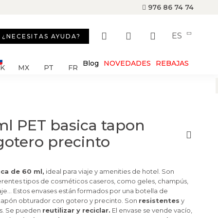
976 86 74 74
ES
¿NECESITAS AYUDA?
Blog
NOVEDADES
REBAJAS
SK
MX
PT
FR
ml PET basica tapon
gotero precinto
ca de 60 ml,
ideal para viaje y amenities de hotel. Son
ferentes tipos de cosméticos caseros, como geles, champús,
aje… Estos envases están formados por una botella de
 tapón obturador con gotero y precinto. Son
resistentes
y
s.
Se pueden
reutilizar y reciclar.
El envase se vende vacío,