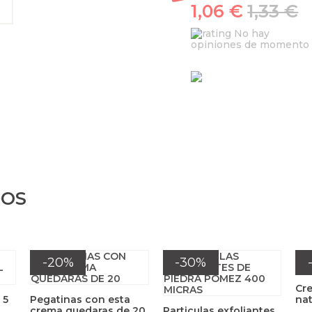
1,06 €
1,33 €
No hay
opiniones de momento
DOS
-20%
-30%
Cre
 5
Pegatinas con esta
nat
crema quedaras de 20
Particulas exfoliantes