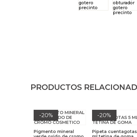
PRODUCTOS RELACIONA
-20%
-20%
Pigmento mineral
Pipeta cuentagotas
verde oxido de cromo
ml tetina de goma