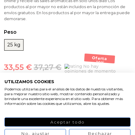
online y recibe las sales aromáticas en solo unos días!
Los
productos al por mayor no están incluidos en la promoción de
envíos gratuitos.
En los productos al por mayor la entrega puede
demorarse.
Peso
25 kg
Oferta
-10%
33,55 €
37,27 €
No hay
opiniones de momento
UTILIZAMOS COOKIES
AÑADIR AL CARRITO
Podemos utilizarlas para el análisis de los datos de nuestros visitantes,
para mejorar nuestro sitio web, mostrar contenido personalizado y
brindarle una excelente experiencia en el sitio web. Para obtener más
información sobre las cookies que utilizamos, abre los ajustes.
Aceptar todo
No, ajustar
Rechazar