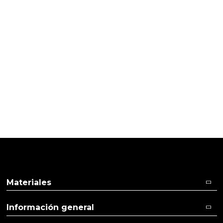
PRODUCTOS PENSADOS PARA
TI
Pulse aquí para dejar su opinión
Materiales
Información general