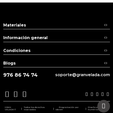
Materiales
Información general
Condiciones
Blogs
976 86 74 74
soporte@granvelada.com
GRAN
Todos los derechos
Programación por
Diseño por
|
|
|
VELADA ©
reservados
Idenet
Numéricco