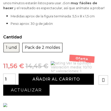
unos minutos estarán listos para usar. ¡Son
muy fáciles de
hacer
y el resultado es espectacular, así que anímate a probar!
Medidas aprox de la figura terminada: 5,5 x 8 x 1,5 cm
Peso aprox: 30 g de jabón
Cantidad
1 und
Pack de 2 moldes
Oferta
-20%
Ver la opinión
11,56 €
14,45 €
Valoración media:
10
/10
Nº valoraciones:
1
AÑADIR AL CARRITO