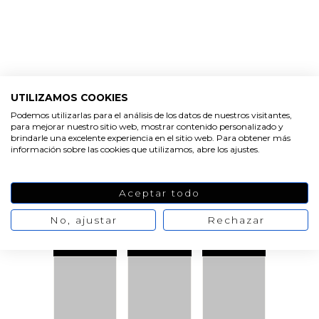
PRODUCTOS
UTILIZAMOS COOKIES
RELACIONADOS
Podemos utilizarlas para el análisis de los datos de nuestros visitantes,
para mejorar nuestro sitio web, mostrar contenido personalizado y
brindarle una excelente experiencia en el sitio web. Para obtener más
información sobre las cookies que utilizamos, abre los ajustes.
FÓRMULA
MEJORAD
Aceptar todo
A
No, ajustar
Rechazar
VER
VER
VER
PRODUCTO
PRODUCTO
PRODUCTO