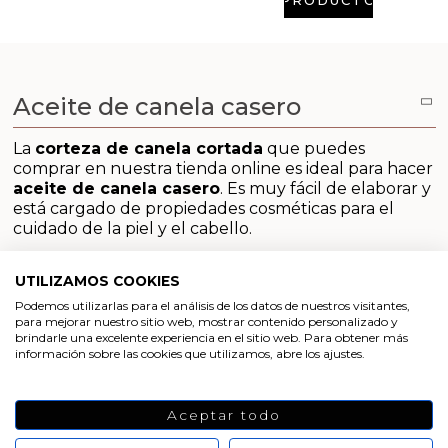
Aditivos para jabón y Cosmética
Productos químicos
Aceite de canela casero
Accesorios
La
corteza de canela cortada
que puedes
Libros y revistas diy
comprar en nuestra tienda online es ideal para hacer
aceite de canela casero
. Es muy fácil de elaborar y
Conchas, caracolas y estrellas de mar
está cargado de propiedades cosméticas para el
cuidado de la piel y el cabello.
Materiales para detalles hechos a mano
Para hacer aceite de canela casero necesitas un
aceite vegetal, por ejemplo de oliva, y la canela
UTILIZAMOS COOKIES
corteza. ¿Por qué la corteza? Porque es la parte
Huerto ecologico
Podemos utilizarlas para el análisis de los datos de nuestros visitantes,
donde se concentran los beneficios de esta planta.
para mejorar nuestro sitio web, mostrar contenido personalizado y
brindarle una excelente experiencia en el sitio web. Para obtener más
Con estos dos ingredientes, básicos, fáciles de
Cosmética coreana K-Beauty
información sobre las cookies que utilizamos, abre los ajustes.
conseguir y económicos, podrás elaborar un aceite
de canela casero con el que enriquecer tus
cosméticos naturales.
Arenas de colores
Aceptar todo
¿Cómo se hace el
aceite de canela casero
? Muy