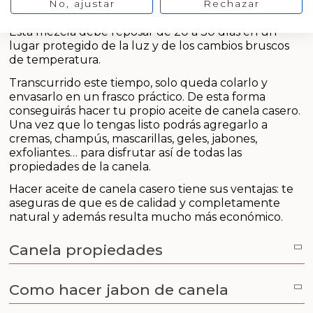
fácil. Se introduce la corteza de canela cortada en
No, ajustar
Rechazar
Aceites y Mantecas
un bote de cristal y se rellena con aceite de oliva.
Esta mezcla debe reposar de 20 a 30 días en un
Aceites Esenciales
lugar protegido de la luz y de los cambios bruscos
de temperatura.
Transcurrido este tiempo, solo queda colarlo y
envasarlo en un frasco práctico. De esta forma
conseguirás hacer tu propio aceite de canela casero.
Una vez que lo tengas listo podrás agregarlo a
cremas, champús, mascarillas, geles, jabones,
exfoliantes… para disfrutar así de todas las
propiedades de la canela.
Hacer aceite de canela casero tiene sus ventajas: te
aseguras de que es de calidad y completamente
natural y además resulta mucho más económico.
Canela propiedades
Como hacer jabon de canela