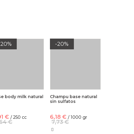
-20%
-20%
e body milk natural
Champu base natural
sin sulfatos
91 €
6,18 €
/ 250 cc
/ 1000 gr
,64 €
7,73 €