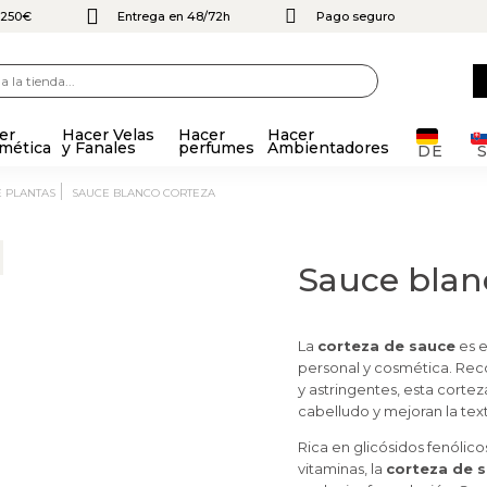
e 250€
Entrega en 48/72h
Pago seguro
er
Hacer Velas
Hacer
Hacer
mética
y Fanales
perfumes
Ambientadores
DE
E PLANTAS
SAUCE BLANCO CORTEZA
Sauce blan
La
corteza de sauce
es e
personal y cosmética. Rec
y astringentes, esta cortez
cabelludo y mejoran la textu
Rica en glicósidos fenólicos
vitaminas, la
corteza de 