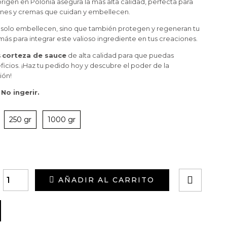
origen en Polonia asegura la más alta calidad, perfecta para
nes y cremas que cuidan y embellecen.
solo embellecen, sino que también protegen y regeneran tu
más para integrar este valioso ingrediente en tus creaciones.
s
corteza de sauce
de alta calidad para que puedas
ficios. ¡Haz tu pedido hoy y descubre el poder de la
ión!
No ingerir.
250 gr
1000 gr
AÑADIR AL CARRITO