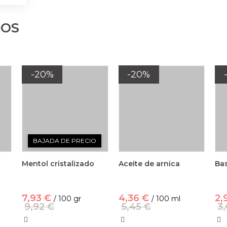
DOS
-20%
-20%
BAJADA DE PRECIO
Mentol cristalizado
Aceite de arnica
Bas
7,93 €
4,36 €
2,
/ 100 gr
/ 100 ml
9,92 €
5,45 €
3