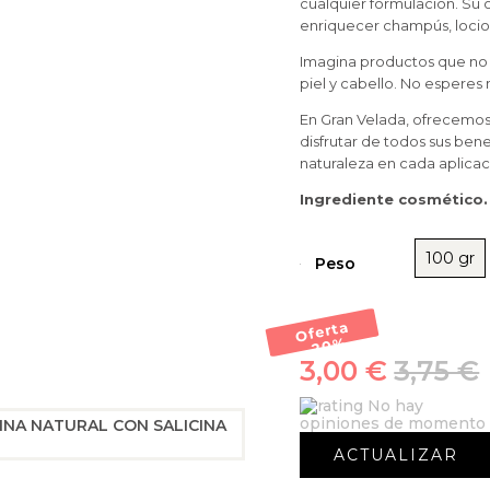
cualquier formulación. Su 
enriquecer champús, locio
Imagina productos que no 
piel y cabello. No esperes 
En Gran Velada, ofrecemo
disfrutar de todos sus bene
naturaleza en cada aplicac
Ingrediente cosmético. 
100 gr
Peso
Oferta
-20
%
3,00 €
3,75 €
No hay
opiniones de momento