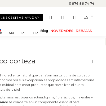
976 86 74 74
ES
¿NECESITAS AYUDA?
Blog
NOVEDADES
REBAJAS
SK
MX
PT
FR
co corteza
l ingrediente natural que transformará tu rutina de cuidado
onocida por sus excepcionales propiedades antiinflamatorias
a es ideal para crear productos que revitalizan el cuero
ra de la piel.
, taninos, estrógenos, rutina, lignina, fibra, ácidos, minerales y
sauce
se convierte en un componente esencial para