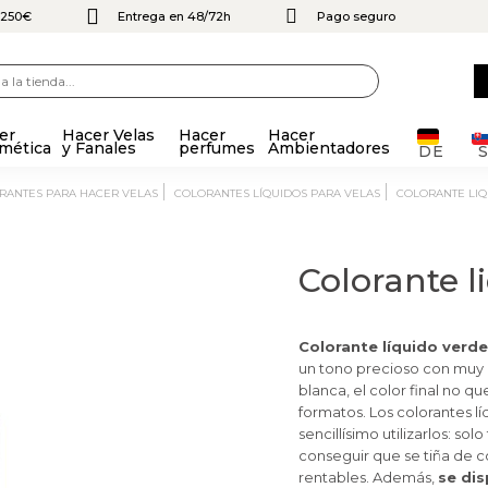
e 250€
Entrega en 48/72h
Pago seguro
er
Hacer Velas
Hacer
Hacer
mética
y Fanales
perfumes
Ambientadores
DE
ORANTES PARA HACER VELAS
COLORANTES LÍQUIDOS PARA VELAS
COLORANTE LI
Colorante l
Colorante líquido verde
un tono precioso con muy p
blanca, el color final no q
formatos. Los colorantes lí
sencillísimo utilizarlos: so
conseguir que se tiña de c
rentables. Además,
se di