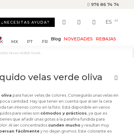
976 86 74 74
ES
¿NECESITAS AYUDA?
Blog
NOVEDADES
REBAJAS
SK
MX
PT
FR
QUIDO VELAS VERDE OLIVA
iquido velas verde oliva
 oliva
para hacer velas de colores. Conseguirás unas velas en
oca cantidad. Hay que tener en cuenta que al ser la cera
ueda tan intenso como en la foto. Está disponible en varios
quidos para velas son
cómodos y prácticos
, ya que es
lo tienes que añadir unas gotas a la parafina fundida para
olor. Al ser concentrados
cunden mucho
y resultan muy
spersan fácilmente
y no dejan grumos. Este colorante es