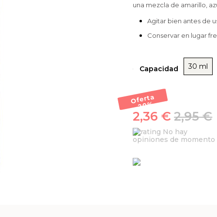
una mezcla de amarillo, az
Agitar bien antes de u
Conservar en lugar fr
30 ml
Capacidad
Oferta
-20
%
2,36 €
2,95 €
No hay
opiniones de momento