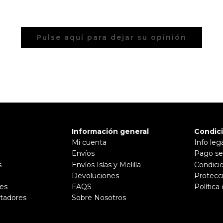
Pulse aquí para dejar su opinión
Información general
Condic
Mi cuenta
Info leg
Envíos
Pago se
s
Envíos Islas y Melilla
Condici
Devoluciones
Protecc
es
FAQS
Política
tadores
Sobre Nosotros