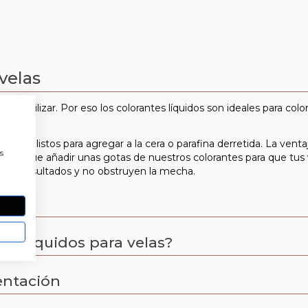
velas
o para utilizar. Por eso los colorantes líquidos son ideales para col
a
tán ya listos para agregar a la cera o parafina derretida. La vent
s
ienes que añadir unas gotas de nuestros colorantes para que tus 
nos resultados y no obstruyen la mecha.
es líquidos para velas?
entación