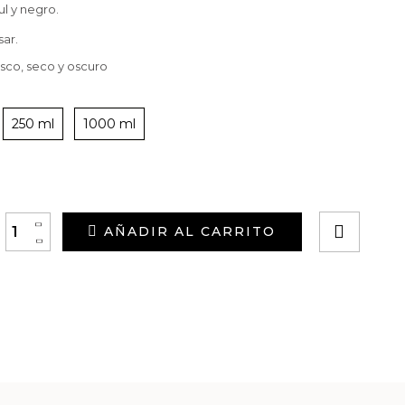
ul y negro.
sar.
esco, seco y oscuro
250 ml
1000 ml
+
AÑADIR AL CARRITO
-