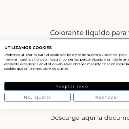
Colorante líquido para 
Colorante para velas,
ya diluido y list
UTILIZAMOS COOKIES
en una amplia gama de tonalidades.
Podemos utilizarlas para el análisis de los datos de nuestros visitantes, para
mejorar nuestro sitio web, mostrar contenido personalizado y brindarle un
Estos colorantes se venden líquidos y es
excelente experiencia en el sitio web. Para obtener más información sobre la
dejan grumos ni motas de color. Solo t
cookies que utilizamos, abre los ajustes.
Además, dan colores estables, muy bue
¿Cómo colorear velas?
Aceptar todo
No, ajustar
Rechazar
¿Dónde comprar colorant
Descarga aquí la docum