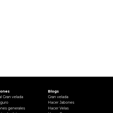
.
iones
Blogs
al Gran velada
Gran velada
guro
Hacer Jabones
ones generales
Hacer Velas