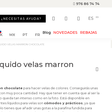
976 86 74 74
ES
¿NECESITAS AYUDA?
Blog
NOVEDADES
REBAJAS
SK
MX
PT
FR
QUIDO VELAS MARRON CHOCOLATE
iquido velas marron
ón chocolate
para hacer velas de colores. Conseguirás unas
con muy poca cantidad. Hay que tener en cuenta que al ser la
 no queda tan intenso como en la foto. Está disponible en
ntes líquidos para velas son
cómodos y prácticos
, ya que
 solo tienes que añadir unas gotas a la parafina fundida para