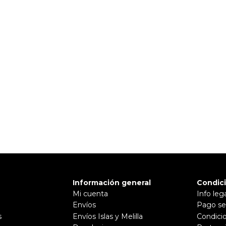
Pulse aquí para dejar su opinión
ocolate me deja un tono rojizo teja. Y probé varias tonalidades
Información general
Condic
Mi cuenta
Info leg
Envíos
Pago se
s
Envíos Islas y Melilla
Condici