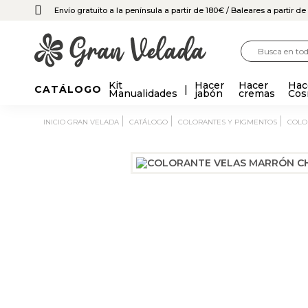
Envío gratuito a la península a partir de 180€
/ Baleares a partir d
Kit
Hacer
Hacer
Hac
CATÁLOGO
Manualidades
jabón
cremas
Cos
INICIO GRAN VELADA
CATÁLOGO
COLORANTES Y PIGMENTOS
COL