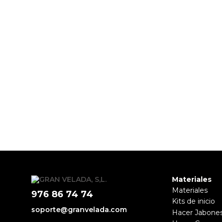
Colorante líquido marrón chocolate
26/03/2025
Laura
Este colorante no me gustó mucho, más que color marrón ch
Materiales
Materiales
976 86 74 74
Kits de inicio
soporte@granvelada.com
Hacer Jabone