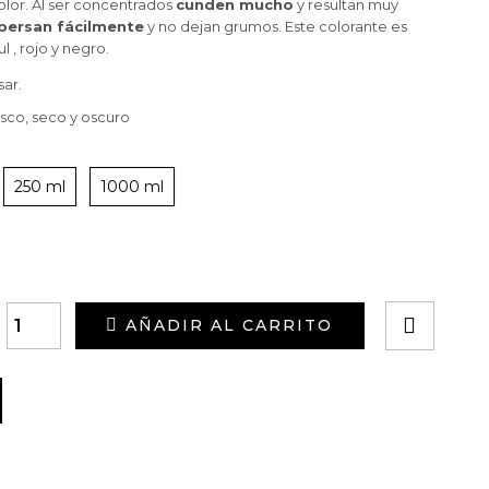
olor. Al ser concentrados
cunden mucho
y resultan muy
spersan fácilmente
y no dejan grumos. Este colorante es
l , rojo y negro.
sar.
esco, seco y oscuro
250 ml
1000 ml
AÑADIR AL CARRITO