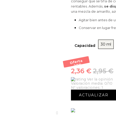
conseguir que se tiña de c
rentables. Además,
se di
una mezcla de amarillo, azu
Agitar bien antes de u
Conservar en lugar fr
30 ml
Capacidad
Oferta
-20
%
2,36 €
2,95 €
Ver la opinión
Valoración media:
0
/10
Nº valoraciones:
1