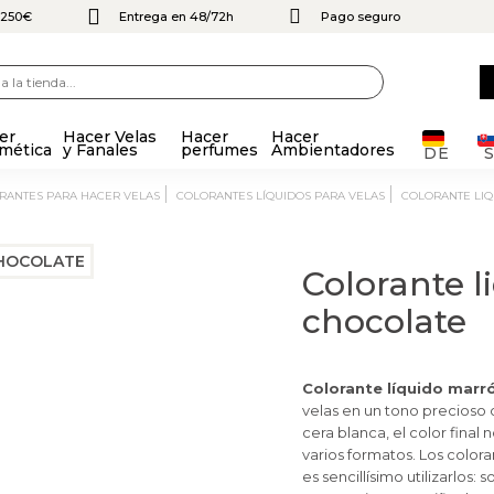
e 250€
Entrega en 48/72h
Pago seguro
er
Hacer Velas
Hacer
Hacer
mética
y Fanales
perfumes
Ambientadores
DE
ORANTES PARA HACER VELAS
COLORANTES LÍQUIDOS PARA VELAS
COLORANTE LI
Colorante l
chocolate
Colorante líquido marr
velas en un tono precioso 
cera blanca, el color final
varios formatos. Los colora
es sencillísimo utilizarlos: