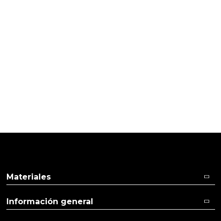
Pulse aquí para dejar su opinión
17/11/2021
Cliente verificado
Perfecto
Materiales
Información general