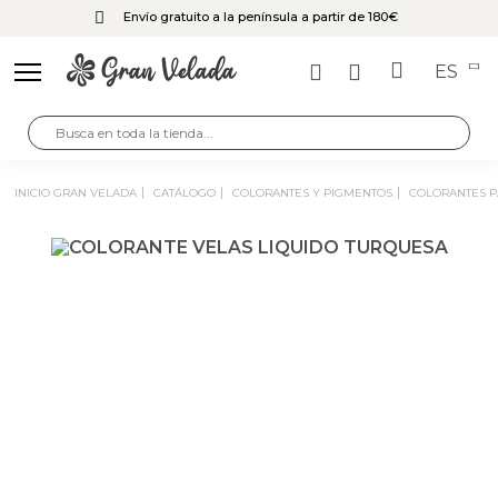
Envío gratuito a la península a partir de 180€
ES
INICIO GRAN VELADA
CATÁLOGO
COLORANTES Y PIGMENTOS
COLORANTES 