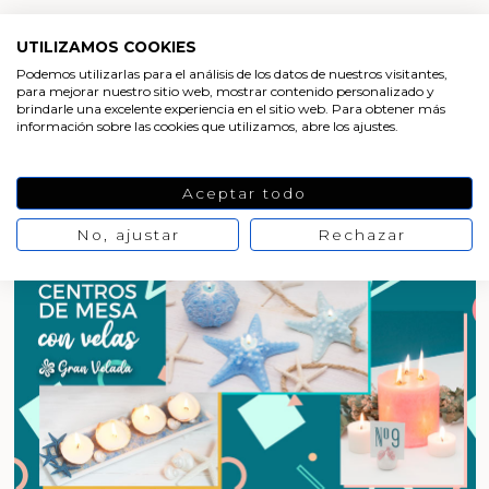
UTILIZAMOS COOKIES
Podemos utilizarlas para el análisis de los datos de nuestros visitantes,
BLOG DE GRAN VELADA
para mejorar nuestro sitio web, mostrar contenido personalizado y
brindarle una excelente experiencia en el sitio web. Para obtener más
información sobre las cookies que utilizamos, abre los ajustes.
Cómo hacer un ambientador de armario
casero paso a paso
Aceptar todo
No, ajustar
Rechazar