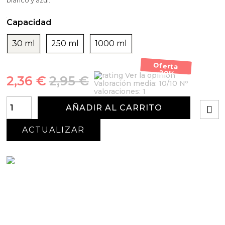
blanco y azul.
Capacidad
30 ml
250 ml
1000 ml
Oferta
-20%
Ver la opinión
2,36 €
2,95 €
Valoración media:
10
/10 Nº
valoraciones:
1
AÑADIR AL CARRITO