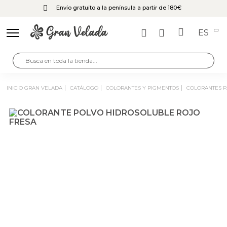
Envío gratuito a la península a partir de 180€
ES
INICIO GRAN VELADA
CATÁLOGO
COLORANTES Y PIGMENTOS
COLORANTES 