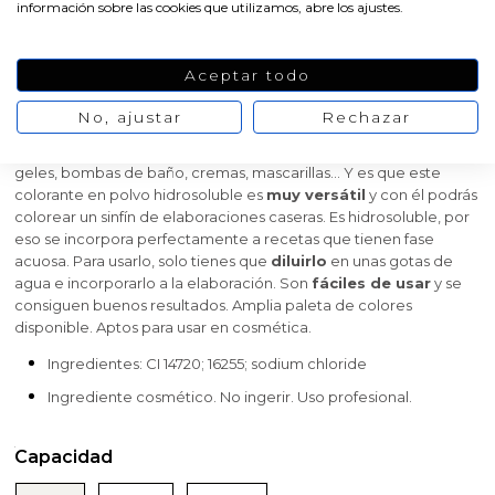
información sobre las cookies que utilizamos, abre los ajustes.
rojo fresa
Aceptar todo
Colorante rojo fresa CI 14720; 16255. Tinte rojo grado cosmético
soluble en agua. Llena tus cosméticos caseros de color con el
No, ajustar
Rechazar
colorante en polvo rojo fresa
de Gran Velada. Se trata de un
color que trasmite positivismo y vitalidad, ideal para tus jabones,
geles, bombas de baño, cremas, mascarillas… Y es que este
colorante en polvo hidrosoluble es
muy versátil
y con él podrás
colorear un sinfín de elaboraciones caseras. Es hidrosoluble, por
eso se incorpora perfectamente a recetas que tienen fase
acuosa. Para usarlo, solo tienes que
diluirlo
en unas gotas de
agua e incorporarlo a la elaboración. Son
fáciles de usar
y se
consiguen buenos resultados. Amplia paleta de colores
disponible.
Aptos para usar en cosmética.
Ingredientes:
CI 14720; 16255; sodium chloride
Ingrediente cosmético. No ingerir. Uso profesional.
Capacidad