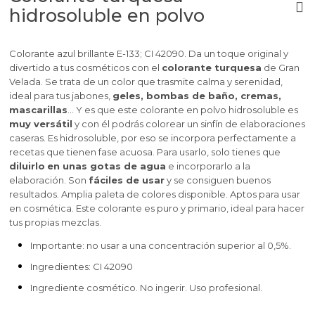
hidrosoluble en polvo
Colorante azul brillante E-133; CI 42090. Da un toque original y
divertido a tus cosméticos con el
colorante turquesa
de Gran
Velada. Se trata de un color que trasmite calma y serenidad,
ideal para tus jabones,
geles, bombas de baño, cremas,
mascarillas
… Y es que este colorante en polvo hidrosoluble es
muy versátil
y con él podrás colorear un sinfín de elaboraciones
caseras. Es hidrosoluble, por eso se incorpora perfectamente a
recetas que tienen fase acuosa. Para usarlo, solo tienes que
diluirlo
en unas gotas de agua
e incorporarlo a la
elaboración. Son
fáciles de usar
y se consiguen buenos
resultados. Amplia paleta de colores disponible.
Aptos para usar
en cosmética.
Este colorante es puro y primario, ideal para hacer
tus propias mezclas.
Importante: no usar a una concentración superior al 0,5%.
Ingredientes: CI 42090
Ingrediente cosmético. No ingerir.
Uso profesional.