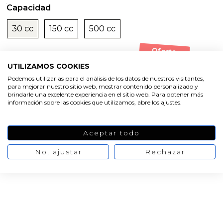
Capacidad
30 cc
150 cc
500 cc
Oferta
Ver las 8
-20%
3,27 €
4,09 €
opiniones
UTILIZAMOS COOKIES
Valoración media:
9.5
/10 Nº
Podemos utilizarlas para el análisis de los datos de nuestros visitantes,
valoraciones:
8
para mejorar nuestro sitio web, mostrar contenido personalizado y
AÑADIR AL CARRITO
brindarle una excelente experiencia en el sitio web. Para obtener más
información sobre las cookies que utilizamos, abre los ajustes.
Aceptar todo
No, ajustar
Rechazar