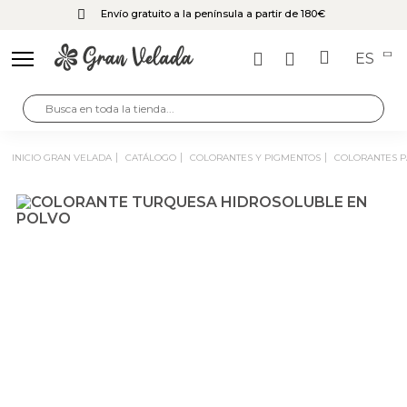
Envío gratuito a la península a partir de 180€
ES
INICIO GRAN VELADA
CATÁLOGO
COLORANTES Y PIGMENTOS
COLORANTES 