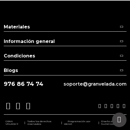
Materiales
Información general
Condiciones
Blogs
976 86 74 74
soporte@granvelada.com
GRAN
Todos los derechos
Programación por
Diseño por
|
|
|
VELADA ©
reservados
Idenet
Numéricco