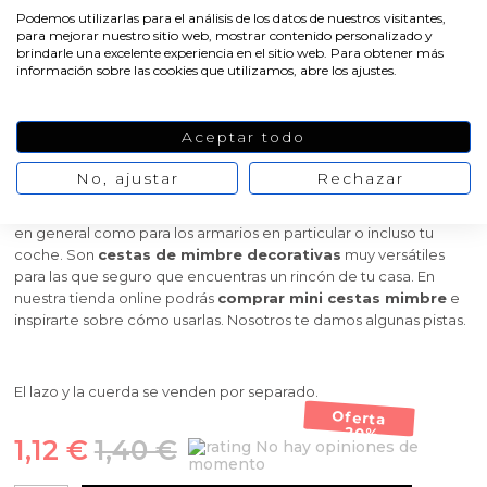
Podemos utilizarlas para el análisis de los datos de nuestros visitantes,
para mejorar nuestro sitio web, mostrar contenido personalizado y
Mini cestita de mimbre con
brindarle una excelente experiencia en el sitio web. Para obtener más
información sobre las cookies que utilizamos, abre los ajustes.
asa
Aceptar todo
Estas
mini cestitas de mimbre
de 3,5 X 5 cm. son perfectas
para dejar volar tu imaginación y usarlas como más te guste para
No, ajustar
Rechazar
decorar tu hogar, para dar como regalo de boda o comunión e
incluso para utilizar a modo de ambientador, tanto para la casa
en general como para los armarios en particular o incluso tu
coche. Son
cestas de mimbre decorativas
muy versátiles
para las que seguro que encuentras un rincón de tu casa. En
nuestra tienda online podrás
comprar mini cestas mimbre
e
inspirarte sobre cómo usarlas. Nosotros te damos algunas pistas.
El lazo y la cuerda se venden por separado.
Oferta
-20%
1,12 €
1,40 €
No hay opiniones de
momento