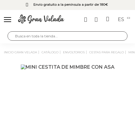
Envío gratuito a la península a partir de 180€
ES
INICIO GRAN VELADA
CATÁLOGO
ENVOLTORIOS
CESTAS PARA REGALO
MI