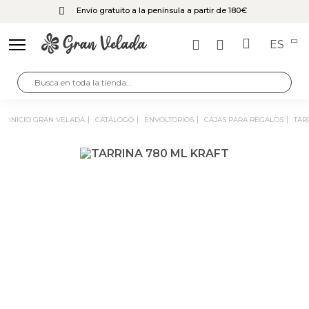
Envío gratuito a la península a partir de 180€
ES
INICIO GRAN VELADA
CATÁLOGO
ENVOLTORIOS
CAJAS PARA REGALOS
TAR