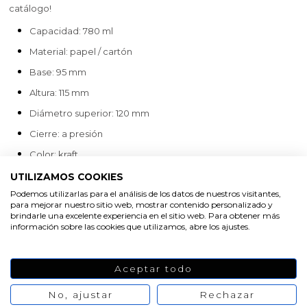
catálogo!
Capacidad: 780 ml
Material: papel / cartón
Base: 95 mm
Altura: 115 mm
Diámetro superior: 120 mm
Cierre: a presión
Color: kraft
Oferta
UTILIZAMOS COOKIES
-20%
0,80 €
1,00 €
Podemos utilizarlas para el análisis de los datos de nuestros visitantes,
No hay opiniones
para mejorar nuestro sitio web, mostrar contenido personalizado y
de momento
brindarle una excelente experiencia en el sitio web. Para obtener más
información sobre las cookies que utilizamos, abre los ajustes.
AÑADIR AL CARRITO
Aceptar todo
No, ajustar
Rechazar