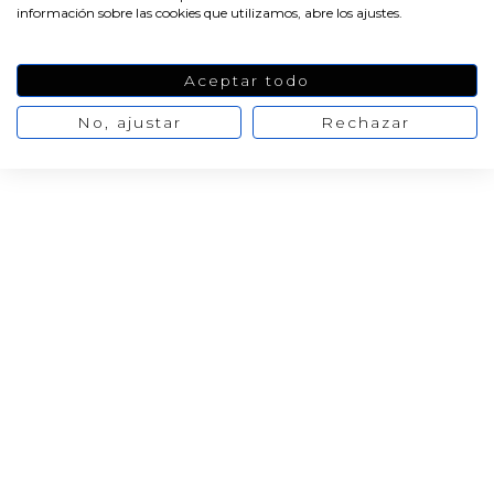
información sobre las cookies que utilizamos, abre los ajustes.
Aceptar todo
No, ajustar
Rechazar
PRODUCTOS PENSADOS PARA
TI
Pulse aquí para dejar su opinión
17/05/2021
Cliente verificado
Bien la cantidad