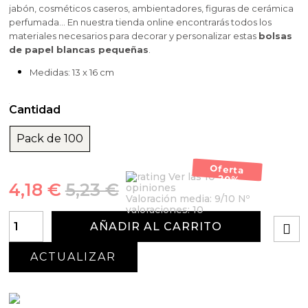
jabón, cosméticos caseros, ambientadores, figuras de cerámica
perfumada… En nuestra tienda online encontrarás todos los
materiales necesarios para decorar y personalizar estas
bolsas
de papel blancas pequeñas
.
Medidas: 13 x 16 cm
Cantidad
Pack de 100
Oferta
Ver las 10
-20%
4,18 €
5,23 €
opiniones
Valoración media:
9
/10 Nº
valoraciones:
10
AÑADIR AL CARRITO