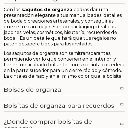
Aditivos para jabón y Cosmética
Con los
saquitos de organza
podrás dar una
presentación elegante a tus manualidades, detalles
Productos químicos
de boda o creaciones artesanales, y conseguir así
que se luzcan mejor. Son un packaging ideal para
Accesorios
jabones, velas, cosméticos, bisutería, recuerdos de
boda… Es un detalle que hará que tus regalos no
pasen desapercibidos para los invitados.
Libros y revistas diy
Los saquitos de organza son semitransparantes,
Conchas, caracolas y estrellas de mar
permitiendo ver lo que contienen en el interior, y
tienen un acabado brillante, con una cinta corredera
en la parte superior para un cierre rápido y cómodo.
Materiales para detalles hechos a mano
La cinta es de raso y en el mismo color que la bolsita.
Huerto ecologico
Bolsas de organza
Cosmética coreana K-Beauty
Bolsitas de organza para recuerdos
Arenas de colores
¿Donde comprar bolsitas de