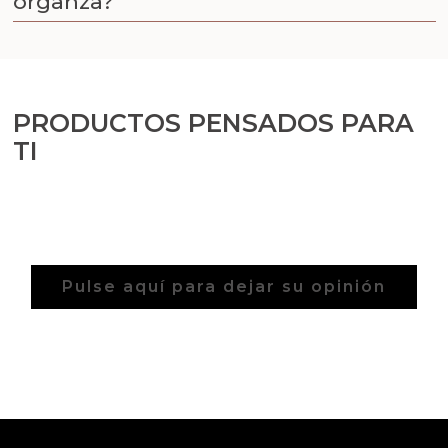
organza?
Aceites y Mantecas
Aceites Esenciales
PRODUCTOS PENSADOS PARA
TI
Pulse aquí para dejar su opinión