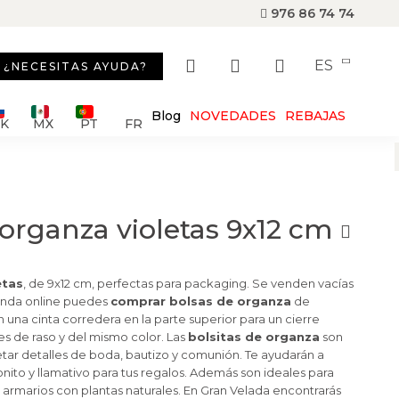
976 86 74 74
ES
¿NECESITAS AYUDA?
Blog
NOVEDADES
REBAJAS
SK
MX
PT
FR
 organza violetas 9x12 cm
etas
, de 9x12 cm, perfectas para packaging.
Se venden vacías
ienda online puedes
comprar bolsas de organza
de
en
una cinta corredera en la parte superior para un cierre
es de raso y del mismo color.
Las
bolsitas de organza
son
ar detalles de boda, bautizo y comunión.
Te ayudarán a
ito y llamativo para tus regalos.
Además son ideales para
armarios con plantas naturales.
En Gran Velada encontrarás