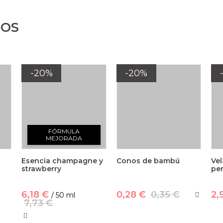
DOS
-20%
-20%
FÓRMULA
MEJORADA
Esencia champagne y
Conos de bambú
Ve
strawberry
per
6,18 €
0,28 €
0,35 €
2,
/ 50 ml
7,73 €