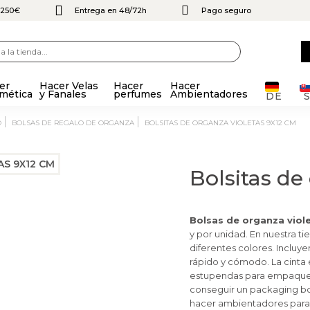
e 250€
Entrega en 48/72h
Pago seguro
er
Hacer Velas
Hacer
Hacer
mética
y Fanales
perfumes
Ambientadores
DE
O
BOLSAS DE REGALO DE ORGANZA
BOLSITAS DE ORGANZA VIOLETAS 9X12 CM
Bolsitas de
Bolsas de organza viol
y por unidad. En nuestra t
diferentes colores.
Incluy
rápido y cómodo. La cinta 
estupendas para empaquet
conseguir un packaging bon
hacer ambientadores para 