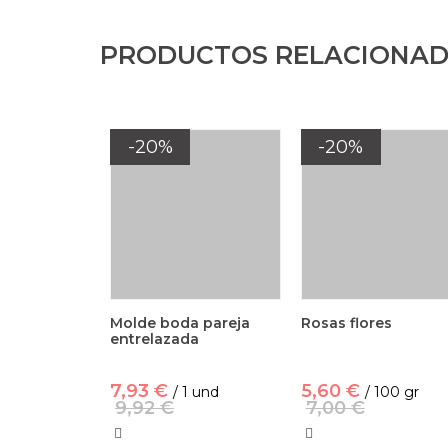
PRODUCTOS RELACIONA
-20%
-20%
Molde boda pareja
Rosas flores
entrelazada
7,93 €
5,60 €
/ 1 und
/ 100 gr
9,92 €
7,00 €