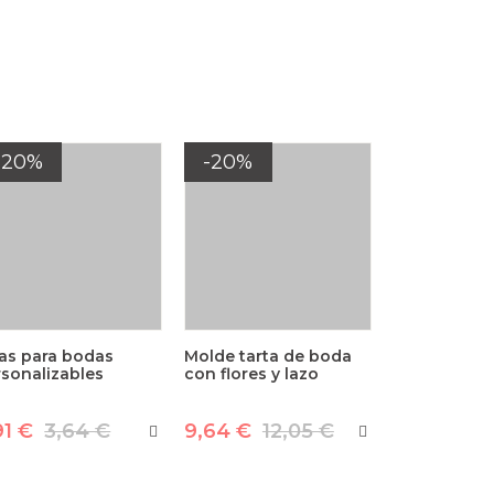
-20%
-20%
las para bodas
Molde tarta de boda
sonalizables
con flores y lazo
91 €
3,64 €
9,64 €
12,05 €