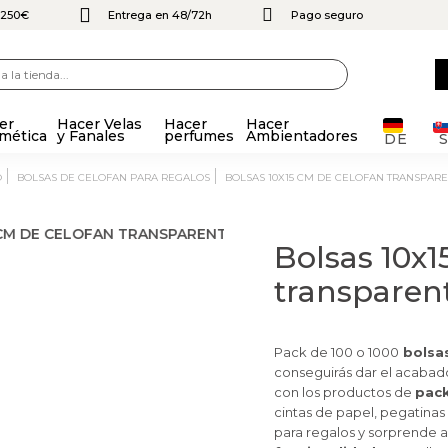
e 250€
Entrega en 48/72h
Pago seguro
er
Hacer Velas
Hacer
Hacer
mética
y Fanales
perfumes
Ambientadores
DE
O
BOLSAS DE CELOFAN PARA REGALOS
BOLSAS 10X15 CM DE CELOFAN TRANSPAR
Bolsas 10x1
transparen
Pack de 100 o 1000
bolsas
conseguirás dar el acabado
con los productos de
pac
cintas de papel, pegatinas
para regalos y sorprende a