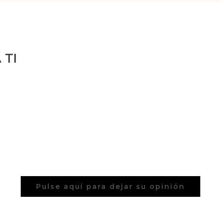
 TI
Pulse aquí para dejar su opinión