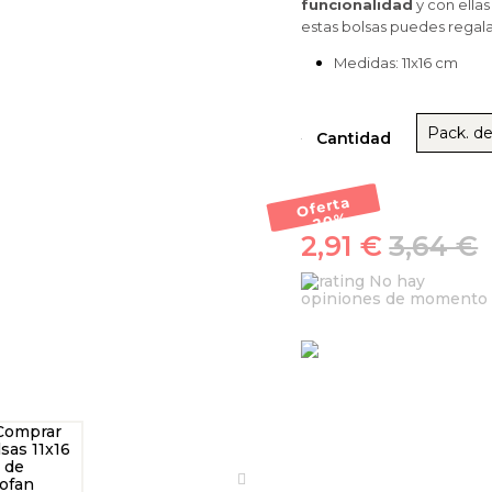
funcionalidad
y con ellas
estas bolsas puedes regala
Medidas: 11x16 cm
Pack. de
Cantidad
Oferta
-20
%
2,91 €
3,64 €
No hay
opiniones de momento