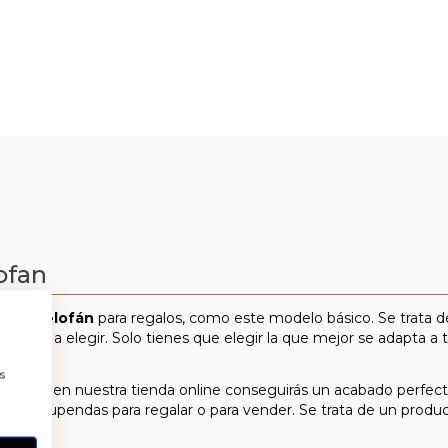
ofan
s de celofán
para regalos, como este modelo básico. Se trata d
erentes a elegir. Solo tienes que elegir la que mejor se adapta 
a
s
omprar en nuestra tienda online conseguirás un acabado perfecto
darán estupendas para regalar o para vender. Se trata de un prod