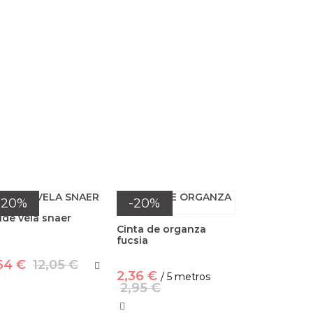
-20%
-20%
de vela snaer
Cinta de organza
fucsia
64 €
12,05 €
2,36 €
/ 5 metros
2,95 €