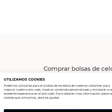
Comprar bolsas de cel
En Gran Velada puedes
comprar bolsa
UTILIZAMOS COOKIES
están disponibles en varias medidas dif
Podemos utilizarlas para el análisis de los datos de nuestros visitantes, para
de 100 o 1000 unidades.
mejorar nuestro sitio web, mostrar contenido personalizado y brindarle un
excelente experiencia en el sitio web. Para obtener más información sobre la
Con las bolsas de celofan que puedes c
cookies que utilizamos, abre los ajustes.
Gracias a ellas, tus creaciones diy que
un acabado profesional a tus detalles.