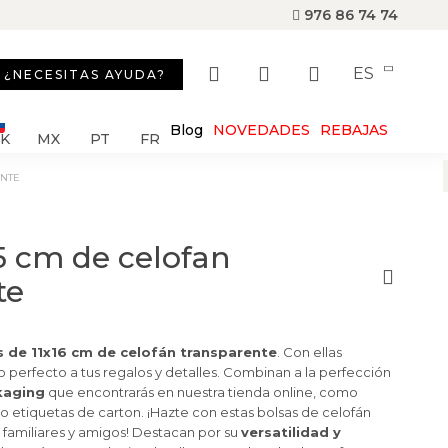
976 86 74 74
ES
¿NECESITAS AYUDA?
Blog
NOVEDADES
REBAJAS
SK
MX
PT
FR
ENTE
5 cm de celofan
te
 de 11x16 cm de celofán transparente
. Con ellas
 perfecto a tus regalos y detalles. Combinan a la perfección
kaging
que encontrarás en nuestra tienda online, como
 o etiquetas de carton. ¡Hazte con estas bolsas de celofán
 familiares y amigos! Destacan por su
versatilidad y