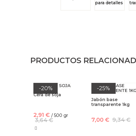
PRODUCTOS RELACIONA
-20%
-25%
Cera de soja
Jabón base
transparente 1kg
2,91 €
/ 500 gr
7,00 €
9,34 €
3,64 €