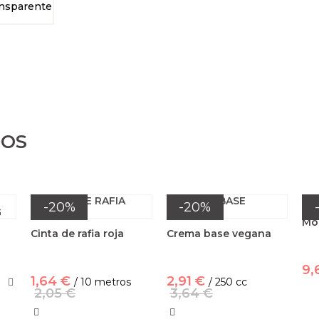
DOS
-20%
-20%
Mol
Cinta de rafia roja
Crema base vegana
9,
1,64 €
2,91 €
/ 10 metros
/ 250 cc
2,05 €
3,64 €