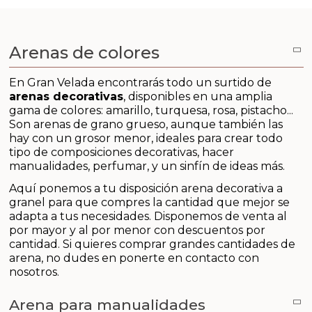
Aditivos para jabón y Cosmética
Productos químicos
Arenas de colores
Accesorios
En Gran Velada encontrarás todo un surtido de
arenas decorativas
, disponibles en una amplia
Libros y revistas diy
gama de colores: amarillo, turquesa, rosa, pistacho...
Son arenas de grano grueso, aunque también las
hay con un grosor menor, ideales para crear todo
Conchas, caracolas y estrellas de mar
tipo de composiciones decorativas, hacer
manualidades, perfumar, y un sinfín de ideas más.
Materiales para detalles hechos a mano
Aquí ponemos a tu disposición arena decorativa a
granel para que compres la cantidad que mejor se
Huerto ecologico
adapta a tus necesidades. Disponemos de venta al
por mayor y al por menor con descuentos por
cantidad. Si quieres comprar grandes cantidades de
Cosmética coreana K-Beauty
arena, no dudes en ponerte en contacto con
nosotros.
Arenas de colores
Arena para manualidades