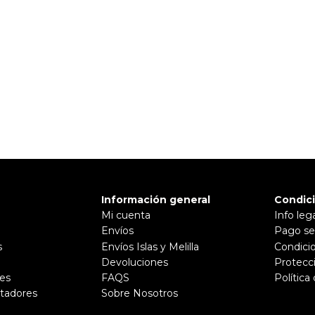
Información general
Condic
Mi cuenta
Info leg
Envíos
Pago se
s
Envíos Islas y Melilla
Condici
Devoluciones
Protecc
es
FAQS
Política
tadores
Sobre Nosotros