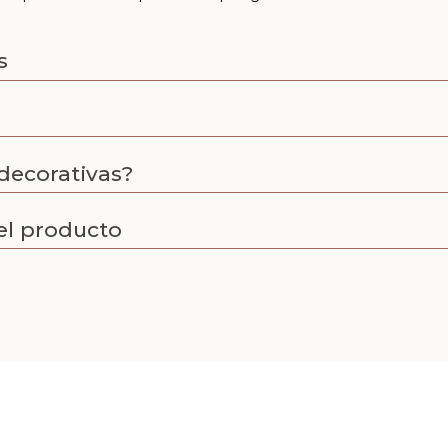
s
decorativas?
el producto