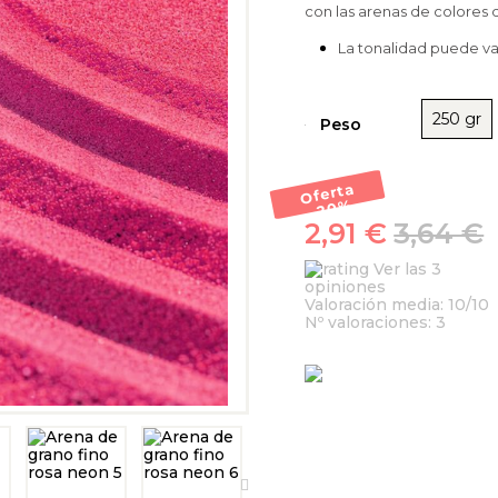
con las arenas de colores 
La tonalidad puede var
250 gr
Peso
Oferta
-20
%
2,91 €
3,64 €
Ver las 3
opiniones
Valoración media:
10
/10
Nº valoraciones:
3