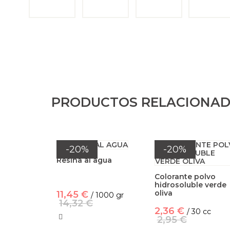
PRODUCTOS RELACIONA
-20%
-20%
Resina al agua
Colorante polvo
hidrosoluble verde
oliva
11,45 €
/ 1000 gr
14,32 €
2,36 €
/ 30 cc
2,95 €