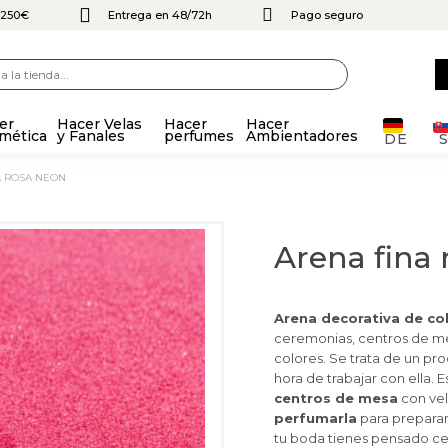
e 250€
Entrega en 48/72h
Pago seguro
er
Hacer Velas
Hacer
Hacer
mética
y Fanales
perfumes
Ambientadores
DE
A ROSA NEON
Arena fina
Arena decorativa de co
ceremonias, centros de me
colores. Se trata de un pr
hora de trabajar con ella. 
centros de mesa
con vela
perfumarla
para preparar
tu boda tienes pensado ce