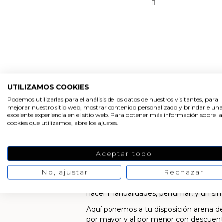
UTILIZAMOS COOKIES
Podemos utilizarlas para el análisis de los datos de nuestros visitantes, para
mejorar nuestro sitio web, mostrar contenido personalizado y brindarle un
excelente experiencia en el sitio web. Para obtener más información sobre la
cookies que utilizamos, abre los ajustes.
Arenas de colores
Aceptar todo
No, ajustar
Rechazar
En Gran Velada encontrarás todo un su
verdes... Son arenas de grano fino, au
hacer manualidades, perfumar, y un sin
Aquí ponemos a tu disposición arena d
por mayor y al por menor con descuent