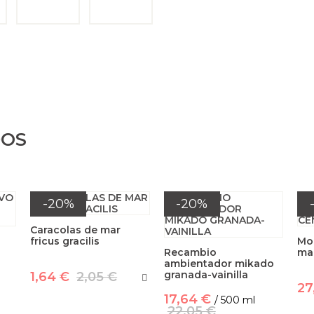
DOS
-20%
-20%
Caracolas de mar
fricus gracilis
Mo
Recambio
ma
ambientador mikado
granada-vainilla
1,64 €
2,05 €
27
17,64 €
/ 500 ml
22,05 €