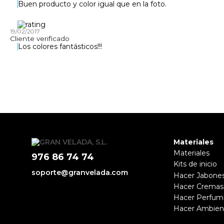
Buen producto y color igual que en la foto.
19/02/2017
Cliente verificado
Los colores fantásticos!!!
Materiales
Materiales
976 86 74 74
Kits de inicio
soporte@granvelada.com
Hacer Jabone
Hacer Cremas
Hacer Perfum
Hacer Ambien