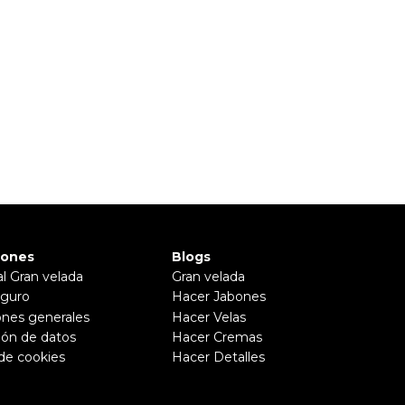
iones
Blogs
al Gran velada
Gran velada
guro
Hacer Jabones
ones generales
Hacer Velas
ión de datos
Hacer Cremas
 de cookies
Hacer Detalles