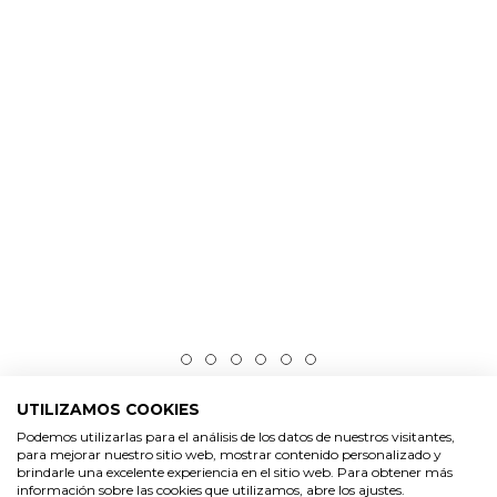
UTILIZAMOS COOKIES
Arena fina malva
Podemos utilizarlas para el análisis de los datos de nuestros visitantes,
para mejorar nuestro sitio web, mostrar contenido personalizado y
brindarle una excelente experiencia en el sitio web. Para obtener más
Arena decorativa de color malva
y grano fino, ideal para
información sobre las cookies que utilizamos, abre los ajustes.